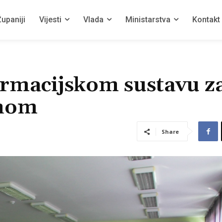
upaniji
Vijesti
Vlada
Ministarstva
Kontakt
ormacijskom sustavu z
unom
Share