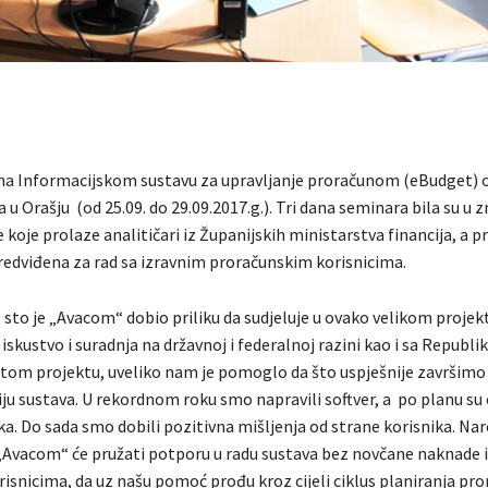
na Informacijskom sustavu za upravljanje proračunom (eBudget) 
 u Orašju (od 25.09. do 29.09.2017.g.). Tri dana seminara bila su u 
koje prolaze analitičari iz Županijskih ministarstva financija, a p
predviđena za rad sa izravnim proračunskim korisnicima.
sto je „Avacom“ dobio priliku da sudjeluje u ovako velikom projekt
skustvo i suradnja na državnoj i federalnoj razini kao i sa Republ
tom projektu, uveliko nam je pomoglo da što uspješnije završimo
u sustava. U rekordnom roku smo napravili softver, a po planu su 
ka. Do sada smo dobili pozitivna mišljenja od strane korisnika. Na
„Avacom“ će pružati potporu u radu sustava bez novčane naknade i 
risnicima, da uz našu pomoć prođu kroz cijeli ciklus planiranja pro