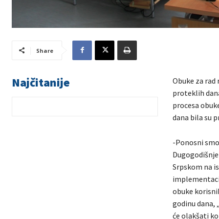
Share
Najčitanije
Obuke za rad 
proteklih dana
procesa obuke 
dana bila su 
-Ponosni smo 
Dugogodišnje i
Srpskom na is
implementacij
obuke korisni
godinu dana, 
će olakšati ko