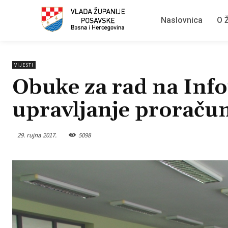
Naslovnica
O Ž
VIJESTI
Obuke za rad na Inf
upravljanje prorač
29. rujna 2017.
5098