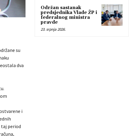
Održan sastanak
predsjednika Vlade ŽP i
federalnog ministra
pravde
23. srpnja 2026.
održane su
znaku
reostala dva
u.
ikom
ostvarene i
rednih
taj period
računa,