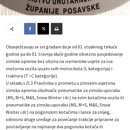
Obavještavaju se svi građani da je od 01. studenog tekuće
godine pa do 01. travnja iduće godine obvezno posjedovanje
zimske opreme bez obzira na vremenske uvjete za sva
motorna vozila izuzev svih motocikala (L kategorija) i
traktora (T i C kategorije).
U skladu s čl.3 Pravilnika o prometu u zimskim uvjetima
zimska oprema obuhvaća: pneumatike za zimsku uporabu
(MS, M+S, M&S, Snow Winter i dr.) na svim kotačima vozila ili
pneumatike za zimsku uporabu (MS, M+S, M&S, Snow
Winter i dr.) na pogonskim kotačima i lance za snijeg,
odnosno druge uređaje za povećanje trakcije pripravne za
postavlјanje na najmanje dva pogonska kotača ili