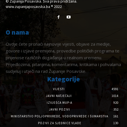
© Županija Posavska. Sva prava pridržana.
www.zupanijaposavska.ba ® 2022
O nama
Ovdje ćete pronaći najnovije vijesti, objave za medije,
govore i izjave premijera, provedbe političkih programa te
prijenose različitih događanja u realnom vremenu.
Prijedlozima, pitanjima, komentarima, kritikama i pohvalama
sudjeluj i utječi na rad Županije Posavske.
Kategorije
VIJESTI
4591
JAVNI NATJEČAJI
1014
IZVJEŠĆA MUP-A
920
JAVNI POZIVI
352
MINISTARSTVO POLJOPRIVREDE, VODOPRIVREDE I ŠUMARSTVA
161
POZIVI ZA SJEDNICE VLADE
130