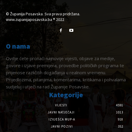
© Županija Posavska. Sva prava pridržana.
www.zupanijaposavska.ba ® 2022
O nama
Ovdje ćete pronaći najnovije vijesti, objave za medije,
govore i izjave premijera, provedbe političkih programa te
prijenose različitih događanja u realnom vremenu.
Prijedlozima, pitanjima, komentarima, kritikama i pohvalama
sudjeluj i utječi na rad Županije Posavske.
Kategorije
VIJESTI
4591
JAVNI NATJEČAJI
1013
IZVJEŠĆA MUP-A
918
JAVNI POZIVI
352