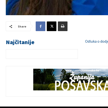
Share
Najčitanije
Odluka o dodj