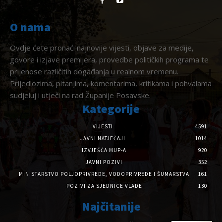
O nama
Ovdje ćete pronaći najnovije vijesti, objave za medije,
govore i izjave premijera, provedbe političkih programa te
prijenose različitih događanja u realnom vremenu.
Prijedlozima, pitanjima, komentarima, kritikama i pohvalama
sudjeluj i utječi na rad Županije Posavske.
Kategorije
VIJESTI
4591
JAVNI NATJEČAJI
1014
IZVJEŠĆA MUP-A
920
JAVNI POZIVI
352
MINISTARSTVO POLJOPRIVREDE, VODOPRIVREDE I ŠUMARSTVA
161
POZIVI ZA SJEDNICE VLADE
130
Najčitanije