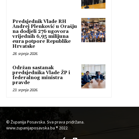
Predsjednik Vlade RH
Andrej Plenković u Orašju
na dodjeli 276 ugovora
vrijednih 6,95 milijuna
eura potpore Republike
Hrvatske
28. srpnja 2026.
Održan sastanak
predsjednika Vlade ŽP i
federalnog ministra
pravde
23. srpnja 2026.
© Županija Posavska. Sva prava pridržana.
www.zupanijaposavska.ba ® 2022