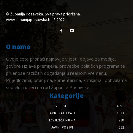
© Županija Posavska. Sva prava pridržana.
www.zupanijaposavska.ba ® 2022
O nama
Ovdje ćete pronaći najnovije vijesti, objave za medije,
govore i izjave premijera, provedbe političkih programa te
prijenose različitih događanja u realnom vremenu.
Prijedlozima, pitanjima, komentarima, kritikama i pohvalama
sudjeluj i utječi na rad Županije Posavske.
Kategorije
VIJESTI
4591
JAVNI NATJEČAJI
1013
IZVJEŠĆA MUP-A
918
JAVNI POZIVI
352