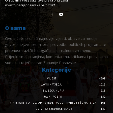
© Županija Posavska. Sva prava pridržana.
www.zupanijaposavska.ba ® 2022
O nama
Ovdje ćete pronaći najnovije vijesti, objave za medije,
govore i izjave premijera, provedbe političkih programa te
prijenose različitih događanja u realnom vremenu.
Prijedlozima, pitanjima, komentarima, kritikama i pohvalama
sudjeluj i utječi na rad Županije Posavske.
Kategorije
VIJESTI
4591
JAVNI NATJEČAJI
1013
IZVJEŠĆA MUP-A
918
JAVNI POZIVI
352
MINISTARSTVO POLJOPRIVREDE, VODOPRIVREDE I ŠUMARSTVA
161
POZIVI ZA SJEDNICE VLADE
130