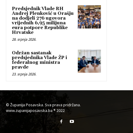
Predsjednik Vlade RH
Andrej Plenković u Orašju
na dodjeli 276 ugovora
vrijednih 6,95 milijuna
eura potpore Republike
Hrvatske
28. srpnja 2026.
Održan sastanak
predsjednika Vlade ŽP i
federalnog ministra
pravde
23. srpnja 2026.
© Županija Posavska. Sva prava pridržana.
www.zupanijaposavska.ba ® 2022