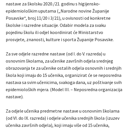
nastave za školsku 2020./21. godinu s higijensko-
epidemiološkim uputama („Narodne novine Županije
Posavske“, broj 11/20 i 3/21), u ovisnosti od konkretne
školske i razredne situacije. Odabir modela za svaku
pojedinu školu ili odjel koordinirat će Ministarstvo
prosvjete, znanosti, kulture i sporta Županije Posavske.
Za sve odjele razredne nastave (od I. do V. razreda) u
osnovnim školama, za učenike završnih odjela srednjeg
obrazovanja te za učenike ostalih odjela osnovnih i srednjih
škola koji imaju do 15 učenika, organizirat će se neposredna
nastava sa svim učenicima, svakoga dana, uz poštivanje svih
epidemioloških mjera. (Model III. – Neposredna organizacija
nastave).
Za odjele učenika predmetne nastave u osnovnim školama
(od VI. do IX. razreda) i odjele učenika srednjih škola (izuzev
učenika završnih odjela), koji imaju više od 15 učenika,