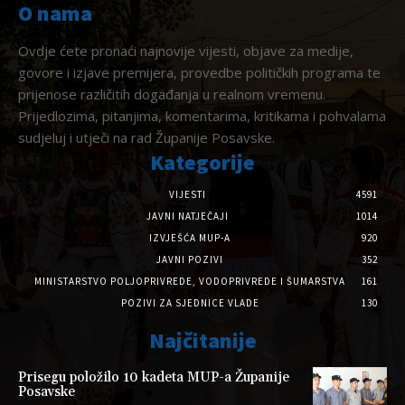
O nama
Ovdje ćete pronaći najnovije vijesti, objave za medije,
govore i izjave premijera, provedbe političkih programa te
prijenose različitih događanja u realnom vremenu.
Prijedlozima, pitanjima, komentarima, kritikama i pohvalama
sudjeluj i utječi na rad Županije Posavske.
Kategorije
VIJESTI
4591
JAVNI NATJEČAJI
1014
IZVJEŠĆA MUP-A
920
JAVNI POZIVI
352
MINISTARSTVO POLJOPRIVREDE, VODOPRIVREDE I ŠUMARSTVA
161
POZIVI ZA SJEDNICE VLADE
130
Najčitanije
Prisegu položilo 10 kadeta MUP-a Županije
Posavske