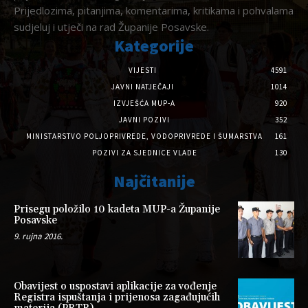
Prijedlozima, pitanjima, komentarima, kritikama i pohvalama
sudjeluj i utječi na rad Županije Posavske.
Kategorije
VIJESTI
4591
JAVNI NATJEČAJI
1014
IZVJEŠĆA MUP-A
920
JAVNI POZIVI
352
MINISTARSTVO POLJOPRIVREDE, VODOPRIVREDE I ŠUMARSTVA
161
POZIVI ZA SJEDNICE VLADE
130
Najčitanije
Prisegu položilo 10 kadeta MUP-a Županije
Posavske
9. rujna 2016.
Obavijest o uspostavi aplikacije za vođenje
Registra ispuštanja i prijenosa zagađujućih