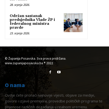
28. srpnja 2026.
Održan sastanak
predsjednika Vlade ŽP i
federalnog ministra
pravde
23. srpnja 2026.
© Županija Posavska. Sva prava pridržana.
www.zupanijaposavska.ba ® 2022
O nama
Ovdje ćete pronaći najnovije vijesti, objave za medije,
govore i izjave premijera, provedbe političkih programa te
prijenose različitih događanja u realnom vremenu.