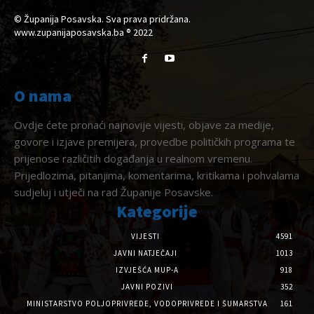
© Županija Posavska. Sva prava pridržana.
www.zupanijaposavska.ba ® 2022
O nama
Ovdje ćete pronaći najnovije vijesti, objave za medije,
govore i izjave premijera, provedbe političkih programa te
prijenose različitih događanja u realnom vremenu.
Prijedlozima, pitanjima, komentarima, kritikama i pohvalama
sudjeluj i utječi na rad Županije Posavske.
Kategorije
VIJESTI
4591
JAVNI NATJEČAJI
1013
IZVJEŠĆA MUP-A
918
JAVNI POZIVI
352
MINISTARSTVO POLJOPRIVREDE, VODOPRIVREDE I ŠUMARSTVA
161