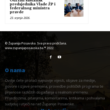
Održan sastanak
predsjednika Vlade ŽP i
federalnog ministra
pravde
23. srpnja 2026.
© Županija Posavska. Sva prava pridržana.
www.zupanijaposavska.ba ® 2022
O nama
Ovdje ćete pronaći najnovije vijesti, objave za medije,
govore i izjave premijera, provedbe političkih programa te
prijenose različitih događanja u realnom vremenu.
Prijedlozima, pitanjima, komentarima, kritikama i pohvalama
sudjeluj i utječi na rad Županije Posavske.