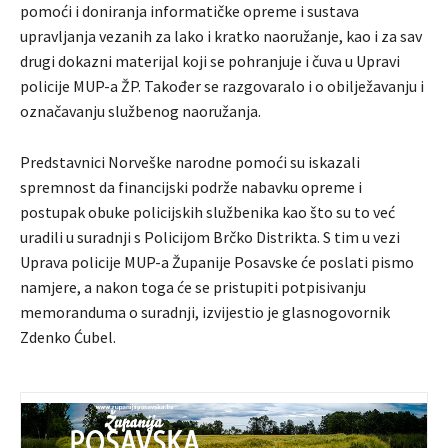
pomoći i doniranja informatičke opreme i sustava
upravljanja vezanih za lako i kratko naoružanje, kao i za sav
drugi dokazni materijal koji se pohranjuje i čuva u Upravi
policije MUP-a ŽP. Također se razgovaralo i o obilježavanju i
označavanju službenog naoružanja.
Predstavnici Norveške narodne pomoći su iskazali
spremnost da financijski podrže nabavku opreme i
postupak obuke policijskih službenika kao što su to već
uradili u suradnji s Policijom Brčko Distrikta. S tim u vezi
Uprava policije MUP-a Županije Posavske će poslati pismo
namjere, a nakon toga će se pristupiti potpisivanju
memoranduma o suradnji, izvijestio je glasnogovornik
Zdenko Ćubel.