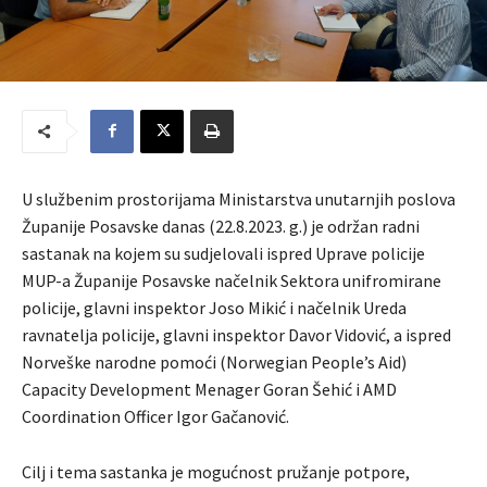
U službenim prostorijama Ministarstva unutarnjih poslova
Županije Posavske danas (22.8.2023. g.) je održan radni
sastanak na kojem su sudjelovali ispred Uprave policije
MUP-a Županije Posavske načelnik Sektora unifromirane
policije, glavni inspektor Joso Mikić i načelnik Ureda
ravnatelja policije, glavni inspektor Davor Vidović, a ispred
Norveške narodne pomoći (Norwegian People’s Aid)
Capacity Development Menager Goran Šehić i AMD
Coordination Officer Igor Gačanović.
Cilj i tema sastanka je mogućnost pružanje potpore,