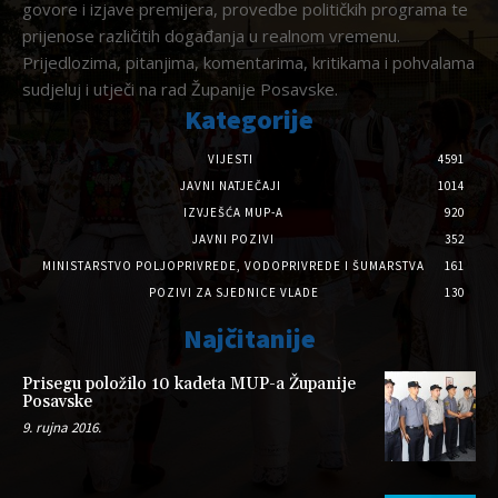
govore i izjave premijera, provedbe političkih programa te
prijenose različitih događanja u realnom vremenu.
Prijedlozima, pitanjima, komentarima, kritikama i pohvalama
sudjeluj i utječi na rad Županije Posavske.
Kategorije
VIJESTI
4591
JAVNI NATJEČAJI
1014
IZVJEŠĆA MUP-A
920
JAVNI POZIVI
352
MINISTARSTVO POLJOPRIVREDE, VODOPRIVREDE I ŠUMARSTVA
161
POZIVI ZA SJEDNICE VLADE
130
Najčitanije
Prisegu položilo 10 kadeta MUP-a Županije
Posavske
9. rujna 2016.