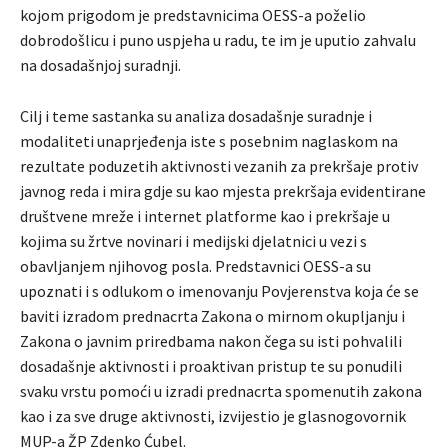
kojom prigodom je predstavnicima OESS-a poželio
dobrodošlicu i puno uspjeha u radu, te im je uputio zahvalu
na dosadašnjoj suradnji.
Cilj i teme sastanka su analiza dosadašnje suradnje i
modaliteti unaprjeđenja iste s posebnim naglaskom na
rezultate poduzetih aktivnosti vezanih za prekršaje protiv
javnog reda i mira gdje su kao mjesta prekršaja evidentirane
društvene mreže i internet platforme kao i prekršaje u
kojima su žrtve novinari i medijski djelatnici u vezi s
obavljanjem njihovog posla. Predstavnici OESS-a su
upoznati i s odlukom o imenovanju Povjerenstva koja će se
baviti izradom prednacrta Zakona o mirnom okupljanju i
Zakona o javnim priredbama nakon čega su isti pohvalili
dosadašnje aktivnosti i proaktivan pristup te su ponudili
svaku vrstu pomoći u izradi prednacrta spomenutih zakona
kao i za sve druge aktivnosti, izvijestio je glasnogovornik
MUP-a ŽP Zdenko Ćubel.