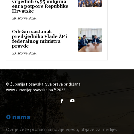
vrijednih 6,95 milijuna
eura potpore Republike
Hrvatske
28. srpnja 2026.
Održan sastanak
predsjednika Vlade ŽP i
federalnog ministra
pravde
23. srpnja 2026.
© Županija Posavska. Sva prava pridržana.
www.zupanijaposavska.ba ® 2022
O nama
Ovdje ćete pronaći najnovije vijesti, objave za medije,