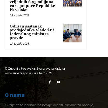
vrijednih 6,95 milijuna
eura potpore Republike
Hrvatske
28. srpnja 2026.
Održan sastanak
predsjednika Vlade ŽP i
federalnog ministra
pravde
23. srpnja 2026.
© Županija Posavska. Sva prava pridržana.
www.zupanijaposavska.ba ® 2022
O nama
Ovdje ćete pronaći najnovije vijesti, objave za medije,