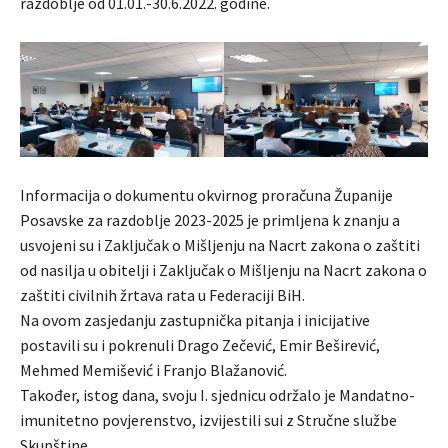
razdoblje od 01.01.-30.6.2022. godine.
Informacija o dokumentu okvirnog proračuna Županije
Posavske za razdoblje 2023-2025 je primljena k znanju a
usvojeni su i Zaključak o Mišljenju na Nacrt zakona o zaštiti
od nasilja u obitelji i Zaključak o Mišljenju na Nacrt zakona o
zaštiti civilnih žrtava rata u Federaciji BiH.
Na ovom zasjedanju zastupnička pitanja i inicijative
postavili su i pokrenuli Drago Zečević, Emir Beširević,
Mehmed Memišević i Franjo Blažanović.
Također, istog dana, svoju I. sjednicu održalo je Mandatno-
imunitetno povjerenstvo, izvijestili sui z Stručne službe
Skupštine.