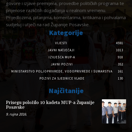
govore i izjave premijera, provedbe političkih programa te
prijenose različitih događanja u realnom vremenu.
Prijedlozima, pitanjima, komentarima, kritikama i pohvalama
sudjeluj i utječi na rad Županije Posavske.
Kategorije
VIJESTI
4591
JAVNI NATJEČAJI
1013
IZVJEŠĆA MUP-A
918
JAVNI POZIVI
352
MINISTARSTVO POLJOPRIVREDE, VODOPRIVREDE I ŠUMARSTVA
161
POZIVI ZA SJEDNICE VLADE
130
Najčitanije
Prisegu položilo 10 kadeta MUP-a Županije
Posavske
9. rujna 2016.