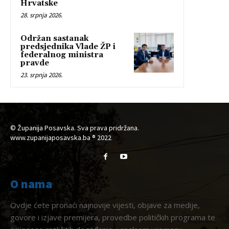
Hrvatske
28. srpnja 2026.
Održan sastanak
predsjednika Vlade ŽP i
federalnog ministra
pravde
23. srpnja 2026.
© Županija Posavska. Sva prava pridržana.
www.zupanijaposavska.ba ® 2022
O nama
Ovdje ćete pronaći najnovije vijesti, objave za medije,
govore i izjave premijera, provedbe političkih programa te