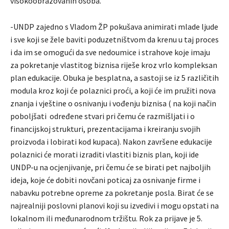
visokoobrazovanih osoba.
-UNDP zajedno s Vladom ŽP pokušava animirati mlade ljude
i sve koji se žele baviti poduzetništvom da krenu u taj proces
i da im se omogući da sve nedoumice i strahove koje imaju
za pokretanje vlastitog biznisa riješe kroz vrlo kompleksan
plan edukacije. Obuka je besplatna, a sastoji se iz 5 različitih
modula kroz koji će polaznici proći, a koji će im pružiti nova
znanja i vještine o osnivanju i vođenju biznisa ( na koji način
poboljšati određene stvari pri čemu će razmišljati i o
financijskoj strukturi, prezentacijama i kreiranju svojih
proizvoda i lobirati kod kupaca). Nakon završene edukacije
polaznici će morati izraditi vlastiti biznis plan, koji ide
UNDP-u na ocjenjivanje, pri čemu će se birati pet najboljih
ideja, koje će dobiti novčani poticaj za osnivanje firme i
nabavku potrebne opreme za pokretanje posla. Birat će se
najrealniji poslovni planovi koji su izvedivi i mogu opstati na
lokalnom ili međunarodnom tržištu. Rok za prijave je 5.