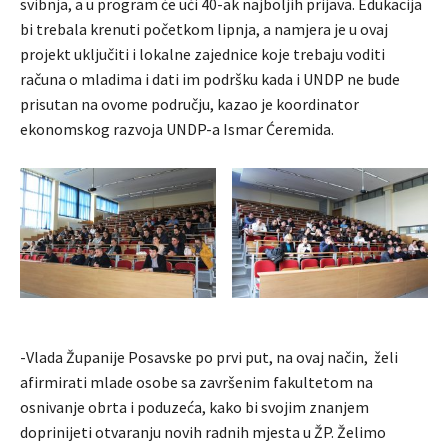
svibnja, a u program će ući 40-ak najboljih prijava. Edukacija
bi trebala krenuti početkom lipnja, a namjera je u ovaj
projekt uključiti i lokalne zajednice koje trebaju voditi
računa o mladima i dati im podršku kada i UNDP ne bude
prisutan na ovome području, kazao je koordinator
ekonomskog razvoja UNDP-a Ismar Ćeremida.
-Vlada Županije Posavske po prvi put, na ovaj način, želi
afirmirati mlade osobe sa završenim fakultetom na
osnivanje obrta i poduzeća, kako bi svojim znanjem
doprinijeti otvaranju novih radnih mjesta u ŽP. Želimo