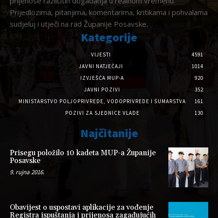
prijenose različitih događanja u realnom vremenu.
Prijedlozima, pitanjima, komentarima, kritikama i pohvalama
sudjeluj i utječi na rad Županije Posavske.
Kategorije
VIJESTI
4591
JAVNI NATJEČAJI
1014
IZVJEŠĆA MUP-A
920
JAVNI POZIVI
352
MINISTARSTVO POLJOPRIVREDE, VODOPRIVREDE I ŠUMARSTVA
161
POZIVI ZA SJEDNICE VLADE
130
Najčitanije
Prisegu položilo 10 kadeta MUP-a Županije
Posavske
9. rujna 2016.
Obavijest o uspostavi aplikacije za vođenje
Registra ispuštanja i prijenosa zagađujućih