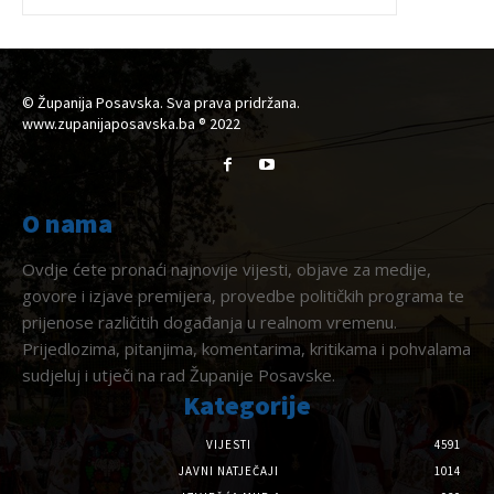
© Županija Posavska. Sva prava pridržana.
www.zupanijaposavska.ba ® 2022
O nama
Ovdje ćete pronaći najnovije vijesti, objave za medije,
govore i izjave premijera, provedbe političkih programa te
prijenose različitih događanja u realnom vremenu.
Prijedlozima, pitanjima, komentarima, kritikama i pohvalama
sudjeluj i utječi na rad Županije Posavske.
Kategorije
VIJESTI
4591
JAVNI NATJEČAJI
1014