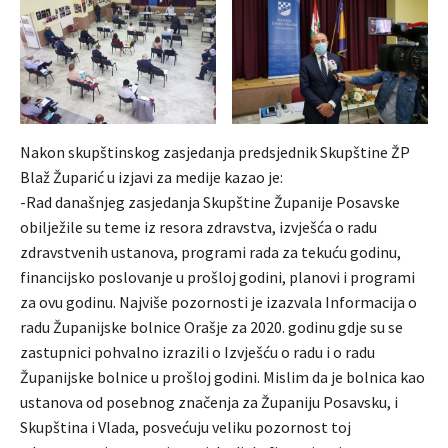
Nakon skupštinskog zasjedanja predsjednik Skupštine ŽP
Blaž Župarić u izjavi za medije kazao je:
-Rad današnjeg zasjedanja Skupštine Županije Posavske
obilježile su teme iz resora zdravstva, izvješća o radu
zdravstvenih ustanova, programi rada za tekuću godinu,
financijsko poslovanje u prošloj godini, planovi i programi
za ovu godinu. Najviše pozornosti je izazvala Informacija o
radu Županijske bolnice Orašje za 2020. godinu gdje su se
zastupnici pohvalno izrazili o Izvješću o radu i o radu
Županijske bolnice u prošloj godini. Mislim da je bolnica kao
ustanova od posebnog značenja za Županiju Posavsku, i
Skupština i Vlada, posvećuju veliku pozornost toj