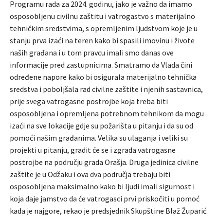
Programu rada za 2024. godinu, jako je važno da imamo
osposobljenu civilnu zaštitu i vatrogastvo s materijalno
tehničkim sredstvima, s opremljenim ljudstvom koje je u
stanju prva izaći na teren kako bi spasili imovinu i živote
naših građana i u tom pravcu imali smo danas ove
informacije pred zastupnicima. Smatramo da Vlada čini
određene napore kako bi osigurala materijalno tehnička
sredstva i poboljšala rad civilne zaštite i njenih sastavnica,
prije svega vatrogasne postrojbe koja treba biti
osposobljena i opremljena potrebnom tehnikom da mogu
izaći na sve lokacije gdje su požarišta u pitanju i da su od
pomoći našim građanima. Velika su ulaganja i veliki su
projekti u pitanju, gradit će se i zgrada vatrogasne
postrojbe na području grada Orašja. Druga jedinica civilne
zaštite je u Odžaku i ova dva područja trebaju biti
osposobljena maksimalno kako bi ljudi imali sigurnost i
koja daje jamstvo da će vatrogasci prvi priskočiti u pomoć
kada je najgore, rekao je predsjednik Skupštine Blaž Župarić.