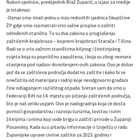
Nakon sjednice, predsjednik Blaž Župarić, u izjavi za medije
je istaknuo:
-Danas smo imali jednu u nizu redovitih sjednica Skupštine
ŽP gdje smo razmatrali vrlo važne propise o zaštiti
određenih staništa. To su dva zakona o proglašenju
zaštićenih krajobraza – kopneni krajobrazi Starača i Tišina.
Radi se o vrlo važnim staništima biljnog i životinjskog
svijeta koja su poprilično zapuštena, i koja su zbog nemara
stavljena pod nadzor donošenjem ovih zakona. Ovo je dobar
put da se zaštićena područja dodatno zaštite i kako bi se
onečistila od materijala i radnji koje neodgovorni građani
čine odlaganjem različitog otpada. Sretan sam da smo u
Federaciji BiH na 14. mjestu po pitanju zaštićenih područja,
što je naš veliki uspjeh. Ovo je nadogradnja koja će dosta
pomoći gospodarstvu i razvoju turizma, lovstvu i svim
žiteljima i onima koji vode brigu o zaštiti prirode u Županiji
Posavskoj. Kada su u pitanju Informacije o Izvješću o radu
Županijske uprave civilne zaštite za 2023. godinu i