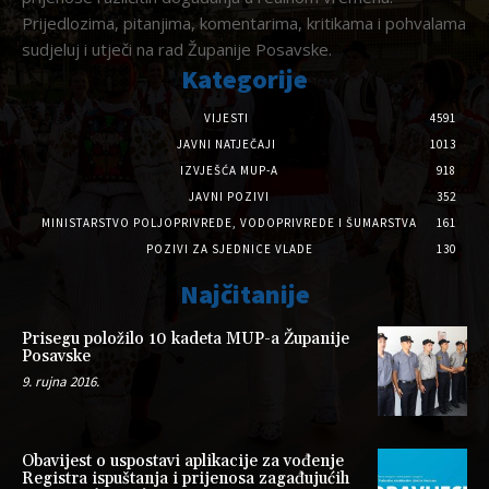
Prijedlozima, pitanjima, komentarima, kritikama i pohvalama
sudjeluj i utječi na rad Županije Posavske.
Kategorije
VIJESTI
4591
JAVNI NATJEČAJI
1013
IZVJEŠĆA MUP-A
918
JAVNI POZIVI
352
MINISTARSTVO POLJOPRIVREDE, VODOPRIVREDE I ŠUMARSTVA
161
POZIVI ZA SJEDNICE VLADE
130
Najčitanije
Prisegu položilo 10 kadeta MUP-a Županije
Posavske
9. rujna 2016.
Obavijest o uspostavi aplikacije za vođenje
Registra ispuštanja i prijenosa zagađujućih