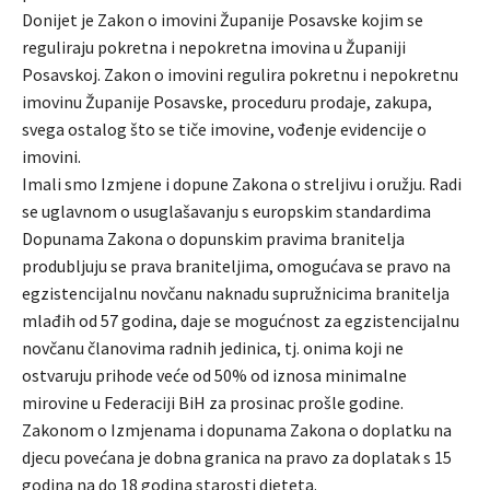
Donijet je Zakon o imovini Županije Posavske kojim se
reguliraju pokretna i nepokretna imovina u Županiji
Posavskoj. Zakon o imovini regulira pokretnu i nepokretnu
imovinu Županije Posavske, proceduru prodaje, zakupa,
svega ostalog što se tiče imovine, vođenje evidencije o
imovini.
Imali smo Izmjene i dopune Zakona o streljivu i oružju. Radi
se uglavnom o usuglašavanju s europskim standardima
Dopunama Zakona o dopunskim pravima branitelja
produbljuju se prava braniteljima, omogućava se pravo na
egzistencijalnu novčanu naknadu supružnicima branitelja
mlađih od 57 godina, daje se mogućnost za egzistencijalnu
novčanu članovima radnih jedinica, tj. onima koji ne
ostvaruju prihode veće od 50% od iznosa minimalne
mirovine u Federaciji BiH za prosinac prošle godine.
Zakonom o Izmjenama i dopunama Zakona o doplatku na
djecu povećana je dobna granica na pravo za doplatak s 15
godina na do 18 godina starosti djeteta.