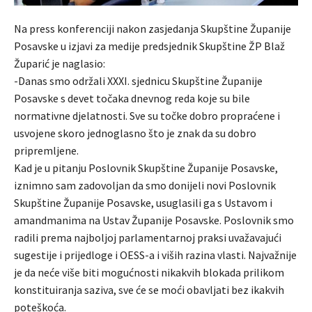
Na press konferenciji nakon zasjedanja Skupštine Županije
Posavske u izjavi za medije predsjednik Skupštine ŽP Blaž
Župarić je naglasio:
-Danas smo održali XXXI. sjednicu Skupštine Županije
Posavske s devet točaka dnevnog reda koje su bile
normativne djelatnosti. Sve su točke dobro propraćene i
usvojene skoro jednoglasno što je znak da su dobro
pripremljene.
Kad je u pitanju Poslovnik Skupštine Županije Posavske,
iznimno sam zadovoljan da smo donijeli novi Poslovnik
Skupštine Županije Posavske, usuglasili ga s Ustavom i
amandmanima na Ustav Županije Posavske. Poslovnik smo
radili prema najboljoj parlamentarnoj praksi uvažavajući
sugestije i prijedloge i OESS-a i viših razina vlasti. Najvažnije
je da neće više biti mogućnosti nikakvih blokada prilikom
konstituiranja saziva, sve će se moći obavljati bez ikakvih
poteškoća.