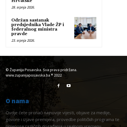
Hrvatske
28. srpnja 2026.
Održan sastanak
predsjednika Vlade ŽP i
federalnog ministra
pravde
23. srpnja 2026.
© Županija Posavska. Sva prava pridržana.
www.zupanijaposavska.ba ® 2022
O nama
Ovdje ćete pronaći najnovije vijesti, objave za medije,
govore i izjave premijera, provedbe političkih programa te
prijenose različitih događanja u realnom vremenu.