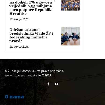
na dodjeli 276 ugovora
vrijednih 6,95 milijuna
eura potpore Republike
Hrvatske
28. srpnja 2026.
Održan sastanak
predsjednika Vlade ŽP i
federalnog ministra
pravde
23. srpnja 2026.
© Županija Posavska. Sva prava pridržana.
www.zupanijaposavska.ba ® 2022
O nama