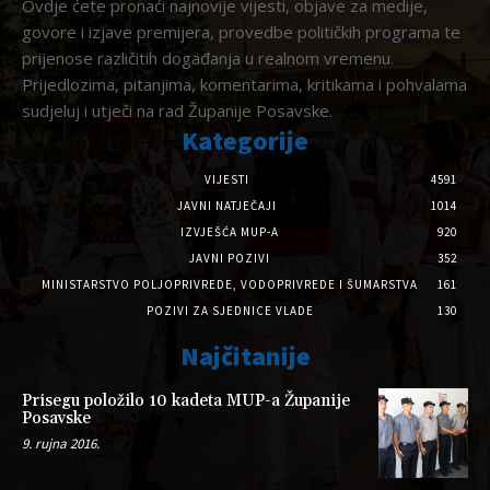
Ovdje ćete pronaći najnovije vijesti, objave za medije,
govore i izjave premijera, provedbe političkih programa te
prijenose različitih događanja u realnom vremenu.
Prijedlozima, pitanjima, komentarima, kritikama i pohvalama
sudjeluj i utječi na rad Županije Posavske.
Kategorije
VIJESTI
4591
JAVNI NATJEČAJI
1014
IZVJEŠĆA MUP-A
920
JAVNI POZIVI
352
MINISTARSTVO POLJOPRIVREDE, VODOPRIVREDE I ŠUMARSTVA
161
POZIVI ZA SJEDNICE VLADE
130
Najčitanije
Prisegu položilo 10 kadeta MUP-a Županije
Posavske
9. rujna 2016.