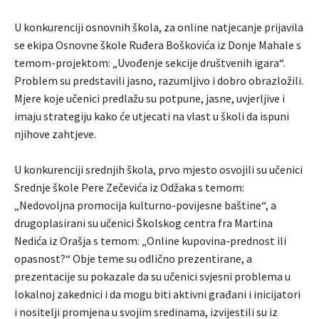
U konkurenciji osnovnih škola, za online natjecanje prijavila
se ekipa Osnovne škole Ruđera Boškovića iz Donje Mahale s
temom-projektom: „Uvođenje sekcije društvenih igara“.
Problem su predstavili jasno, razumljivo i dobro obrazložili.
Mjere koje učenici predlažu su potpune, jasne, uvjerljive i
imaju strategiju kako će utjecati na vlast u školi da ispuni
njihove zahtjeve.
U konkurenciji srednjih škola, prvo mjesto osvojili su učenici
Srednje škole Pere Zečevića iz Odžaka s temom:
„Nedovoljna promocija kulturno-povijesne baštine“, a
drugoplasirani su učenici Školskog centra fra Martina
Nedića iz Orašja s temom: „Online kupovina-prednost ili
opasnost?“ Obje teme su odlično prezentirane, a
prezentacije su pokazale da su učenici svjesni problema u
lokalnoj zakednici i da mogu biti aktivni građani i inicijatori
i nositelji promjena u svojim sredinama, izvijestili su iz