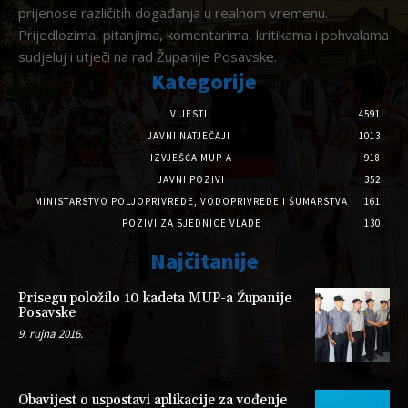
prijenose različitih događanja u realnom vremenu.
Prijedlozima, pitanjima, komentarima, kritikama i pohvalama
sudjeluj i utječi na rad Županije Posavske.
Kategorije
VIJESTI
4591
JAVNI NATJEČAJI
1013
IZVJEŠĆA MUP-A
918
JAVNI POZIVI
352
MINISTARSTVO POLJOPRIVREDE, VODOPRIVREDE I ŠUMARSTVA
161
POZIVI ZA SJEDNICE VLADE
130
Najčitanije
Prisegu položilo 10 kadeta MUP-a Županije
Posavske
9. rujna 2016.
Obavijest o uspostavi aplikacije za vođenje