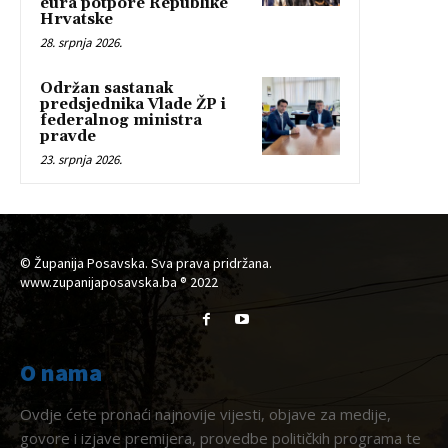
eura potpore Republike
Hrvatske
28. srpnja 2026.
Održan sastanak
predsjednika Vlade ŽP i
federalnog ministra
pravde
23. srpnja 2026.
© Županija Posavska. Sva prava pridržana.
www.zupanijaposavska.ba ® 2022
O nama
Ovdje ćete pronaći najnovije vijesti, objave za medije,
govore i izjave premijera, provedbe političkih programa te