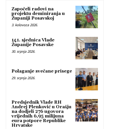
Započeli radovi na
projektu deminiranja u
Županiji Posavskoj
3. kolovoza 2026.
141. sjednica Vlade
Županije Posavske
30. srpnja 2026.
Polaganje svečane prisege
29. srpnja 2026.
Predsjednik Vlade RH
Andrej Plenković u Orašju
na dodjeli 276 ugovora
vrijednih 6,95 milijuna
eura potpore Republike
Hrvatske