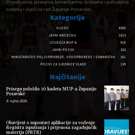
Prijedlozima, pitanjima, komentarima, kritikama i pohvalama
sudjeluj i utječi na rad Županije Posavske.
Kategorije
VIJESTI
4591
JAVNI NATJEČAJI
1013
IZVJEŠĆA MUP-A
918
JAVNI POZIVI
352
MINISTARSTVO POLJOPRIVREDE, VODOPRIVREDE I ŠUMARSTVA
161
POZIVI ZA SJEDNICE VLADE
130
Najčitanije
Prisegu položilo 10 kadeta MUP-a Županije
Posavske
9. rujna 2016.
Obavijest o uspostavi aplikacije za vođenje
Registra ispuštanja i prijenosa zagađujućih
materija (PRTR)