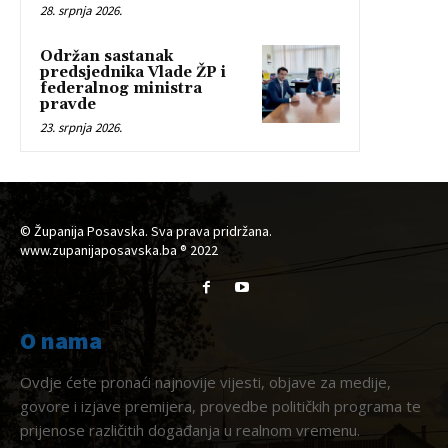
28. srpnja 2026.
Održan sastanak
predsjednika Vlade ŽP i
federalnog ministra
pravde
23. srpnja 2026.
© Županija Posavska. Sva prava pridržana.
www.zupanijaposavska.ba ® 2022
O nama
Ovdje ćete pronaći najnovije vijesti, objave za medije,
govore i izjave premijera, provedbe političkih programa te
prijenose različitih događanja u realnom vremenu.