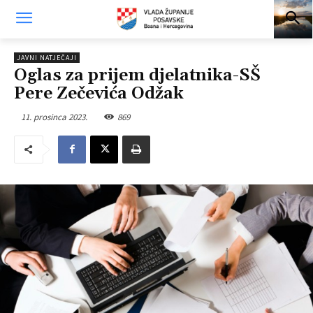
JAVNI NATJEČAJI
Oglas za prijem djelatnika-SŠ
Pere Zečevića Odžak
11. prosinca 2023.
869