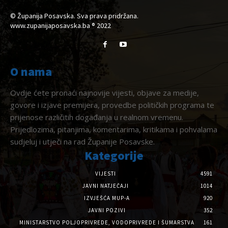
© Županija Posavska. Sva prava pridržana.
www.zupanijaposavska.ba ® 2022
O nama
Ovdje ćete pronaći najnovije vijesti, objave za medije,
govore i izjave premijera, provedbe političkih programa te
prijenose različitih događanja u realnom vremenu.
Prijedlozima, pitanjima, komentarima, kritikama i pohvalama
sudjeluj i utječi na rad Županije Posavske.
Kategorije
VIJESTI
4591
JAVNI NATJEČAJI
1014
IZVJEŠĆA MUP-A
920
JAVNI POZIVI
352
MINISTARSTVO POLJOPRIVREDE, VODOPRIVREDE I ŠUMARSTVA
161