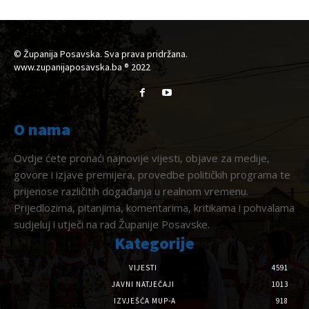
© Županija Posavska. Sva prava pridržana.
www.zupanijaposavska.ba ® 2022
O nama
Ovdje ćete pronaći najnovije vijesti, objave za medije,
govore i izjave premijera, provedbe političkih programa te
prijenose različitih događanja u realnom vremenu.
Prijedlozima, pitanjima, komentarima, kritikama i pohvalama
sudjeluj i utječi na rad Županije Posavske.
Kategorije
VIJESTI
4591
JAVNI NATJEČAJI
1013
IZVJEŠĆA MUP-A
918