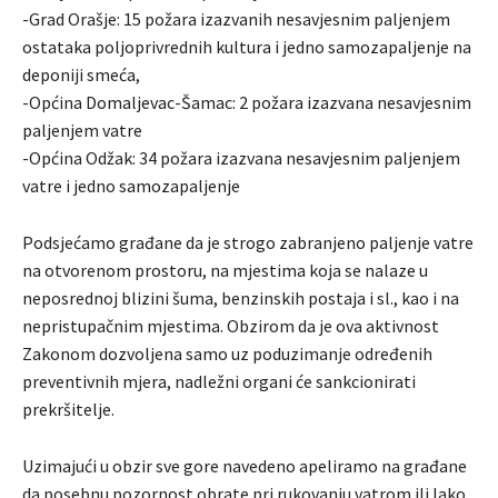
-Grad Orašje: 15 požara izazvanih nesavjesnim paljenjem
ostataka poljoprivrednih kultura i jedno samozapaljenje na
deponiji smeća,
-Općina Domaljevac-Šamac: 2 požara izazvana nesavjesnim
paljenjem vatre
-Općina Odžak: 34 požara izazvana nesavjesnim paljenjem
vatre i jedno samozapaljenje
Podsjećamo građane da je strogo zabranjeno paljenje vatre
na otvorenom prostoru, na mjestima koja se nalaze u
neposrednoj blizini šuma, benzinskih postaja i sl., kao i na
nepristupačnim mjestima. Obzirom da je ova aktivnost
Zakonom dozvoljena samo uz poduzimanje određenih
preventivnih mjera, nadležni organi će sankcionirati
prekršitelje.
Uzimajući u obzir sve gore navedeno apeliramo na građane
da posebnu pozornost obrate pri rukovanju vatrom ili lako