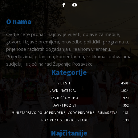
O nama
Ovdje ćete pronaći najnovije vijesti, objave za medije,
govore i izjave premijera, provedbe političkih programa te
prijenose različitih događanja u realnom vremenu.
Prijedlozima, pitanjima, komentarima, kritikama i pohvalama
sudjeluj i utječi na rad Županije Posavske.
Kategorije
VIJESTI
4591
JAVNI NATJEČAJI
1014
IZVJEŠĆA MUP-A
920
JAVNI POZIVI
352
MINISTARSTVO POLJOPRIVREDE, VODOPRIVREDE I ŠUMARSTVA
161
POZIVI ZA SJEDNICE VLADE
130
Najčitanije