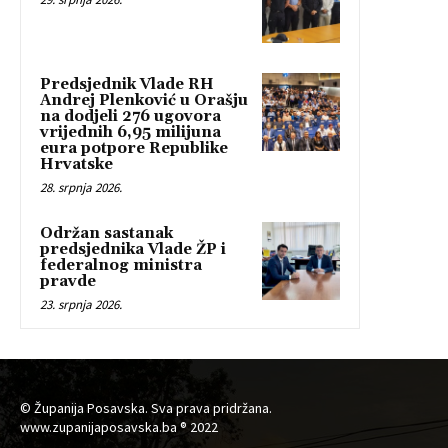
Predsjednik Vlade RH
Andrej Plenković u Orašju
na dodjeli 276 ugovora
vrijednih 6,95 milijuna
eura potpore Republike
Hrvatske
28. srpnja 2026.
Održan sastanak
predsjednika Vlade ŽP i
federalnog ministra
pravde
23. srpnja 2026.
© Županija Posavska. Sva prava pridržana.
www.zupanijaposavska.ba ® 2022