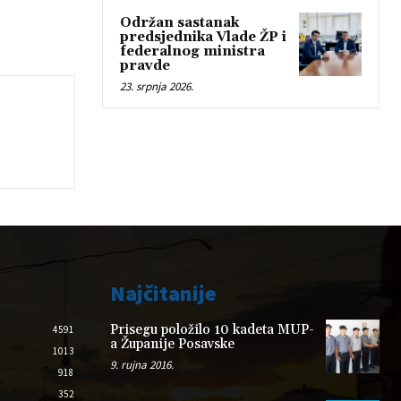
Održan sastanak
predsjednika Vlade ŽP i
federalnog ministra
pravde
23. srpnja 2026.
Najčitanije
Prisegu položilo 10 kadeta MUP-
4591
a Županije Posavske
1013
9. rujna 2016.
918
352