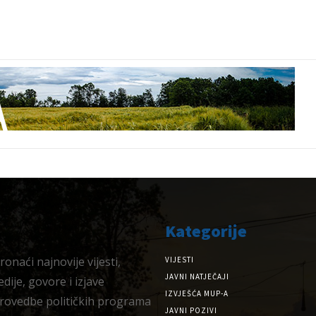
Kategorije
onaći najnovije vijesti,
VIJESTI
JAVNI NATJEČAJI
dije, govore i izjave
IZVJEŠĆA MUP-A
provedbe političkih programa
JAVNI POZIVI