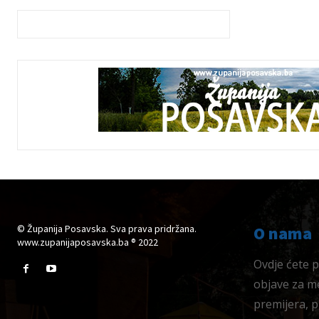
© Županija Posavska. Sva prava pridržana.
O nama
www.zupanijaposavska.ba ® 2022
Ovdje ćete pr
objave za me
premijera, 