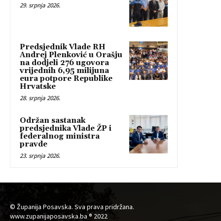
29. srpnja 2026.
Predsjednik Vlade RH
Andrej Plenković u Orašju
na dodjeli 276 ugovora
vrijednih 6,95 milijuna
eura potpore Republike
Hrvatske
28. srpnja 2026.
Održan sastanak
predsjednika Vlade ŽP i
federalnog ministra
pravde
23. srpnja 2026.
© Županija Posavska. Sva prava pridržana.
www.zupanijaposavska.ba ® 2022