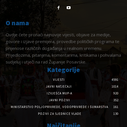
O nama
Ovdje ćete pronaći najnovije vijesti, objave za medije,
govore i izjave premijera, provedbe političkih programa te
prijenose različitih događanja u realnom vremenu.
Prijedlozima, pitanjima, komentarima, kritikama i pohvalama
sudjeluj i utječi na rad Županije Posavske.
Kategorije
VIJESTI
4591
JAVNI NATJEČAJI
1014
IZVJEŠĆA MUP-A
920
JAVNI POZIVI
352
MINISTARSTVO POLJOPRIVREDE, VODOPRIVREDE I ŠUMARSTVA
161
POZIVI ZA SJEDNICE VLADE
130
Najčitanije