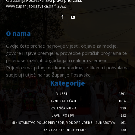
© Županija Posavska. Sva prava pridržana.
www.zupanijaposavska.ba ® 2022
O nama
Ovdje ćete pronaći najnovije vijesti, objave za medije,
govore i izjave premijera, provedbe političkih programa te
prijenose različitih događanja u realnom vremenu.
Prijedlozima, pitanjima, komentarima, kritikama i pohvalama
sudjeluj i utječi na rad Županije Posavske.
Kategorije
VIJESTI
4591
JAVNI NATJEČAJI
1014
IZVJEŠĆA MUP-A
920
JAVNI POZIVI
352
MINISTARSTVO POLJOPRIVREDE, VODOPRIVREDE I ŠUMARSTVA
161
POZIVI ZA SJEDNICE VLADE
130