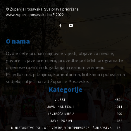
© Županija Posavska. Sva prava pridržana.
www.zupanijaposavska.ba ® 2022
O nama
Ovdje ćete pronaći najnovije vijesti, objave za medije,
govore i izjave premijera, provedbe političkih programa te
prijenose različitih događanja u realnom vremenu.
Prijedlozima, pitanjima, komentarima, kritikama i pohvalama
sudjeluj i utječi na rad Županije Posavske.
Kategorije
VIJESTI
4591
JAVNI NATJEČAJI
1014
IZVJEŠĆA MUP-A
920
JAVNI POZIVI
352
MINISTARSTVO POLJOPRIVREDE, VODOPRIVREDE I ŠUMARSTVA
161