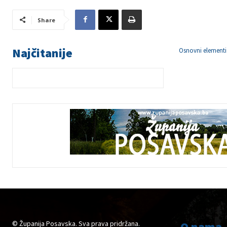
Share
Najčitanije
Osnovni element
© Županija Posavska. Sva prava pridržana.
O nama