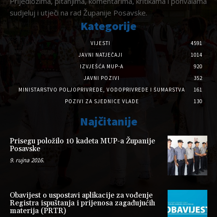
Prijedlozima, pitanjima, komentarima, kritikama i pohvalama
sudjeluj i utječi na rad Županije Posavske.
Kategorije
VIJESTI
4591
JAVNI NATJEČAJI
1014
IZVJEŠĆA MUP-A
920
JAVNI POZIVI
352
MINISTARSTVO POLJOPRIVREDE, VODOPRIVREDE I ŠUMARSTVA
161
POZIVI ZA SJEDNICE VLADE
130
Najčitanije
Prisegu položilo 10 kadeta MUP-a Županije
Posavske
9. rujna 2016.
Obavijest o uspostavi aplikacije za vođenje
Registra ispuštanja i prijenosa zagađujućih
materija (PRTR)