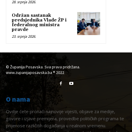
28. srpnja 2026.
Održan sastanak
predsjednika Vlade ŽP i
federalnog ministra
pravde
23. srpnja 2026.
© Županija Posavska. Sva prava pridržana.
www.zupanijaposavska.ba ® 2022
O nama
Ovdje ćete pronaći najnovije vijesti, objave za medije,
govore i izjave premijera, provedbe političkih programa te
prijenose različitih događanja u realnom vremenu.