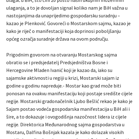
ulaganja, a to je dovoljan signal koliko nam je BiH važna u
nastojanjima da unaprijedimo gospodarsku suradnju –
kazao je Plenković. Govoreći o Mostarskom sajmu, kazao je
kako je riječ o manifestaciji koja doprinosi poboljšanju
općeg ozračja suradnje država na ovom području.
Prigodnim govorom na otvaranju Mostarskog sajma
obratio se i predsjedatelj Predsjedništva Bosne i
Hercegovine Mladen Ivanić koji je kazao da, iako su
sajamske aktivnosti u regiji u krizi, Mostarski sajam iz
godine u godinu napreduje.- Mostar kao grad može biti
ponosan na ovakvu manifestaciju koji postaje središte cijele
regije. Mostarski gradonačelnik Ljubo Bešlić rekao je kako je
Sajam postao vodeća gospodarska manifestacija u BiH ali i
šire, a to dokazuje i ovogodišnja nazočnost lidera iz cijele
regije. Direktorica Međunarodnog sajma gospodarstva u
Mostaru, Dalfina Bošnjak kazala je kako dolazak visokih