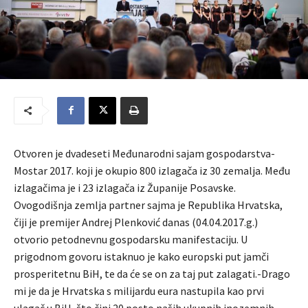
Otvoren je dvadeseti Međunarodni sajam gospodarstva-
Mostar 2017. koji je okupio 800 izlagača iz 30 zemalja. Među
izlagačima je i 23 izlagača iz Županije Posavske.
Ovogodišnja zemlja partner sajma je Republika Hrvatska,
čiji je premijer Andrej Plenković danas (04.04.2017.g.)
otvorio petodnevnu gospodarsku manifestaciju. U
prigodnom govoru istaknuo je kako europski put jamči
prosperitetnu BiH, te da će se on za taj put zalagati.-Drago
mi je da je Hrvatska s milijardu eura nastupila kao prvi
ulagač u BiH, što čini 20 posto naših ukupnih inozemnih