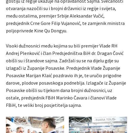
gostiju iz regije ukazuje na opravdanost Sajma. Svečanosti
otvaranja nazočili su i brojni državnici iz regije i svijeta,
među ostalima, premijer Srbije Aleksandar Vučić,
predsjednik Crne Gore Filip Vujanović, te zamjenik ministra
poljoprivrede Kine Qu Dongyu.
Visoki dužnosnici među kojima su bili premijer Vlade RH
Andrej Plenković i član Predsjedništva BiH dr. Dragan Čović
obišli su i štandove sajma. Zadržali su se na dijelu gdje su
izlagači iz Županije Posavske. Predsjednik Vlade Županije
Posavske Marijan Klaić pozdravio ih je, te uručio prigodne
darove, plodove posavskoga podneblja. Izlagače iz Županije
Posavske obišli su tijekom dana brojni dužnosnici, uz
ostale, predsjednik FBiH Marinko Čavara i članovi Vlade
FBiH, te veliki broj posjetitelja sajma.