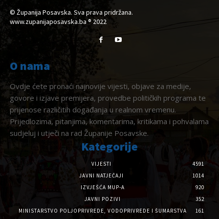
© Županija Posavska. Sva prava pridržana.
www.zupanijaposavska.ba ® 2022
O nama
Ovdje ćete pronaći najnovije vijesti, objave za medije,
govore i izjave premijera, provedbe političkih programa te
prijenose različitih događanja u realnom vremenu.
Prijedlozima, pitanjima, komentarima, kritikama i pohvalama
sudjeluj i utječi na rad Županije Posavske.
Kategorije
VIJESTI
4591
JAVNI NATJEČAJI
1014
IZVJEŠĆA MUP-A
920
JAVNI POZIVI
352
MINISTARSTVO POLJOPRIVREDE, VODOPRIVREDE I ŠUMARSTVA
161