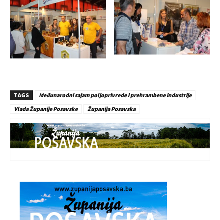
TAGS
Međunarodni sajam poljoprivrede i prehrambene industrije
Vlada Županije Posavske
Županija Posavska