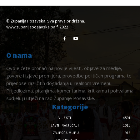
© Županija Posavska. Sva prava pridržana.
www.zupanijaposavska.ba ® 2022
O nama
Ovdje ćete pronaći najnovije vijesti, objave za medije,
govore i izjave premijera, provedbe političkih programa te
prijenose različitih događanja u realnom vremenu.
Prijedlozima, pitanjima, komentarima, kritikama i pohvalama
sudjeluj i utječi na rad Županije Posavske.
Kategorije
VIJESTI
4591
JAVNI NATJEČAJI
1013
IZVJEŠĆA MUP-A
918