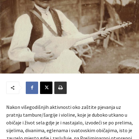
Nakon višegodišnjih aktivnosti oko zaštite pjevanja uz
pratnju tambure/šargije i violine, koje je duboko utkano u
običaje i život sela gdje je i nastajalo, izvodeći se po prelima,
sijelima, divanima, eglenama i svatovskim običajima, isto je
zauzelo mjesto gdje i zaslužuje, na Preliminarnoj otvorenoj