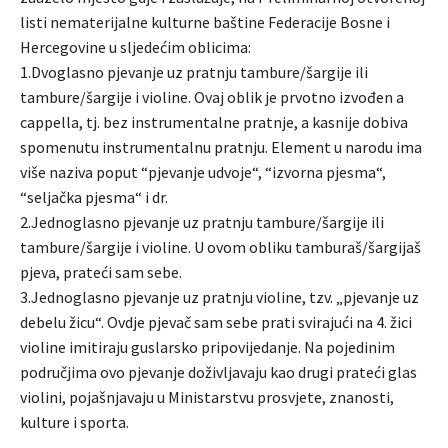
listi nematerijalne kulturne baštine Federacije Bosne i
Hercegovine u sljedećim oblicima:
1.Dvoglasno pjevanje uz pratnju tambure/šargije ili
tambure/šargije i violine. Ovaj oblik je prvotno izvođen a
cappella, tj. bez instrumentalne pratnje, a kasnije dobiva
spomenutu instrumentalnu pratnju. Element u narodu ima
više naziva poput “pjevanje udvoje“, “izvorna pjesma“,
“seljačka pjesma“ i dr.
2.Jednoglasno pjevanje uz pratnju tambure/šargije ili
tambure/šargije i violine. U ovom obliku tamburaš/šargijaš
pjeva, prateći sam sebe.
3.Jednoglasno pjevanje uz pratnju violine, tzv. „pjevanje uz
debelu žicu“. Ovdje pjevač sam sebe prati svirajući na 4. žici
violine imitiraju guslarsko pripovijedanje. Na pojedinim
područjima ovo pjevanje doživljavaju kao drugi prateći glas
violini, pojašnjavaju u Ministarstvu prosvjete, znanosti,
kulture i sporta.