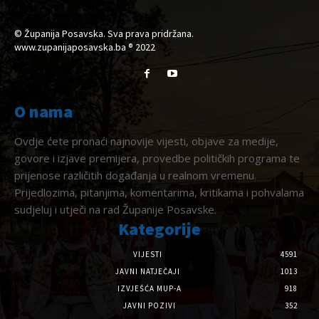
© Županija Posavska. Sva prava pridržana.
www.zupanijaposavska.ba ® 2022
O nama
Ovdje ćete pronaći najnovije vijesti, objave za medije,
govore i izjave premijera, provedbe političkih programa te
prijenose različitih događanja u realnom vremenu.
Prijedlozima, pitanjima, komentarima, kritikama i pohvalama
sudjeluj i utječi na rad Županije Posavske.
Kategorije
VIJESTI
4591
JAVNI NATJEČAJI
1013
IZVJEŠĆA MUP-A
918
JAVNI POZIVI
352