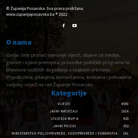
© Županija Posavska. Sva prava pridržana.
www.zupanijaposavska.ba ® 2022
O nama
Ovdje ćete pronaći najnovije vijesti, objave za medije,
govore i izjave premijera, provedbe političkih programa te
prijenose različitih događanja u realnom vremenu.
Prijedlozima, pitanjima, komentarima, kritikama i pohvalama
sudjeluj i utječi na rad Županije Posavske.
Kategorije
VIJESTI
4591
JAVNI NATJEČAJI
1014
IZVJEŠĆA MUP-A
920
JAVNI POZIVI
352
MINISTARSTVO POLJOPRIVREDE, VODOPRIVREDE I ŠUMARSTVA
161