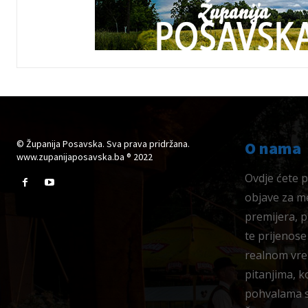
© Županija Posavska. Sva prava pridržana.
O nama
www.zupanijaposavska.ba ® 2022
Ovdje ćete pr
objave za me
premijera, 
te prijenose
realnom vre
pitanjima, k
pohvalama su