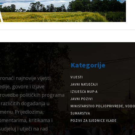
Kategorije
onaći najnovije vijesti,
VIJESTI
JAVNI NATJEČAJI
dije, govore i izjave
IZVJEŠĆA MUP-A
provedbe političkih programa
JAVNI POZIVI
 različitih događanja u
MINISTARSTVO POLJOPRIVREDE, VODO
menu. Prijedlozima,
ŠUMARSTVA
omentarima, kritikama i
POZIVI ZA SJEDNICE VLADE
djeluj i utječi na rad