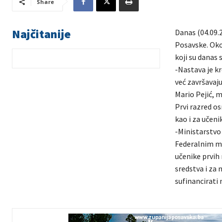
Share
Najčitanije
Danas (04.09.
Posavske. Oko
koji su danas s
-Nastava je k
već završavaju
Mario Pejić, m
Prvi razred os
kao i za učeni
-Ministarstvo 
Federalnim mi
učenike prvih 
sredstva i za
sufinancirati 