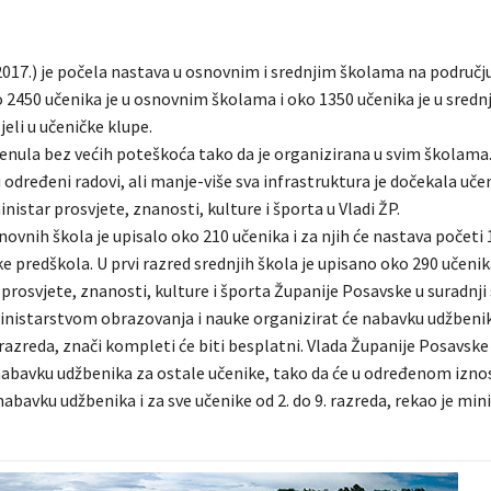
2017.) je počela nastava u osnovnim i srednjim školama na područj
 2450 učenika je u osnovnim školama i oko 1350 učenika je u sred
jeli u učeničke klupe.
renula bez većih poteškoća tako da je organizirana u svim školama
 određeni radovi, ali manje-više sva infrastruktura je dočekala učen
inistar prosvjete, znanosti, kulture i športa u Vladi ŽP.
novnih škola je upisalo oko 210 učenika i za njih će nastava početi 
ke predškola. U prvi razred srednjih škola je upisano oko 290 učenik
prosvjete, znanosti, kulture i športa Županije Posavske u suradnji
nistarstvom obrazovanja i nauke organizirat će nabavku udžbenik
razreda, znači kompleti će biti besplatni. Vlada Županije Posavske 
 nabavku udžbenika za ostale učenike, tako da će u određenom izno
nabavku udžbenika i za sve učenike od 2. do 9. razreda, rekao je mini