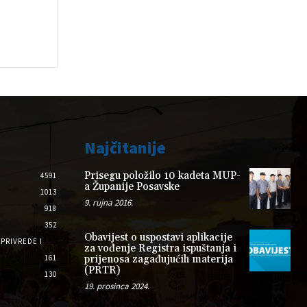
Najčitanije
Prisegu položilo 10 kadeta MUP-
4591
a Županije Posavske
1013
9. rujna 2016.
918
352
Obavijest o uspostavi aplikacije
PRIVREDE I
za vođenje Registra ispuštanja i
161
prijenosa zagađujućih materija
(PRTR)
130
19. prosinca 2024.