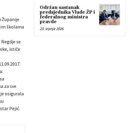
Održan sastanak
predsjednika Vlade ŽP i
federalnog ministra
u Županije
pravde
njim školama
23. srpnja 2026.
. Negdje se
ike, ističe
11.09.2017.
a.
 sa
a za sve
je osigurala
su
star Pejić.