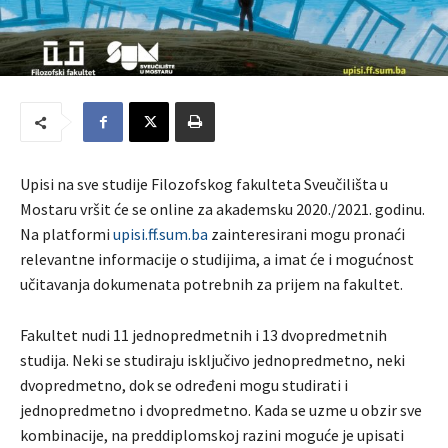
Upisi na sve studije Filozofskog fakulteta Sveučilišta u
Mostaru vršit će se online za akademsku 2020./2021. godinu.
Na platformi
upisi.ff.sum.ba
zainteresirani mogu pronaći
relevantne informacije o studijima, a imat će i mogućnost
učitavanja dokumenata potrebnih za prijem na fakultet.
Fakultet nudi 11 jednopredmetnih i 13 dvopredmetnih
studija. Neki se studiraju isključivo jednopredmetno, neki
dvopredmetno, dok se određeni mogu studirati i
jednopredmetno i dvopredmetno. Kada se uzme u obzir sve
kombinacije, na preddiplomskoj razini moguće je upisati