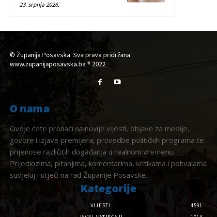
23. srpnja 2026.
© Županija Posavska. Sva prava pridržana.
www.zupanijaposavska.ba ® 2022
O nama
Ovdje ćete pronaći najnovije vijesti, objave za medije,
govore i izjave premijera, provedbe političkih programa te
prijenose različitih događanja u realnom vremenu.
Prijedlozima, pitanjima, komentarima, kritikama i pohvalama
sudjeluj i utječi na rad Županije Posavske.
Kategorije
VIJESTI
4591
JAVNI NATJEČAJI
1014