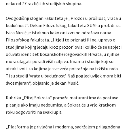
neku od 77 različitih studijskih skupina.
Ovogodišnji slogan Fakulteta je „Prozor u prošlost, vrata u
budućnost“. Dekan Filozofskog fakulteta SUM-a prof. dr. sc.
Ivica Musić je istaknuo kako on izvrsno odražava narav
Filozofskog fakulteta. „Htjeli to priznati ili ne, upravo o
studijima koji ‘gledaju kroz prozor’ ovisi koliko će se uspjeti
očuvati identitet bosanskohercegovačkih Hrvata, u njih se
mora ulagati poradi viših ciljeva. Imamo i studije koji su
atraktivni i za kojima je sve veća potražnja na tržištu rada.
Ti su studiji ‘vrata u budućnost’. Naš pogled uvijek mora biti
dvosmjeran“, objasnio je dekan Musić.
Rubrika „Pitaj Sokrata“ pomaže maturantima da postave
pitanje ako imaju nedoumica, a Sokrat će u vrlo kratkom
roku odgovoriti na svaki upit.
„Platforma je privlačna i moderna, sadržajem prilagođena