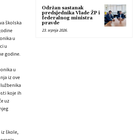
Održan sastanak
predsjednika Vlade ŽP i
federalnog ministra
va školska
pravde
godine
23. srpnja 2026.
onika u
ci u
ke godine.
ionika u
nja iz ove
službenika
ti koje ih
će uz
njeg
 iz škole,
zorenje