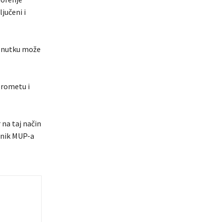
jučeni i
renutku može
prometu i
 na taj način
rnik MUP-a