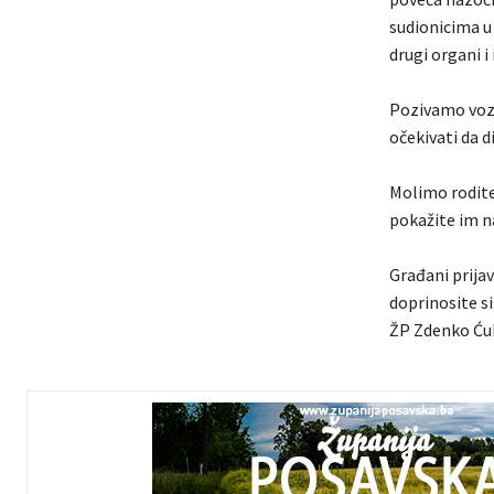
sudionicima u
drugi organi i 
Pozivamo voza
očekivati da d
Molimo rodite
pokažite im na
Građani prijav
doprinosite s
ŽP Zdenko Ću