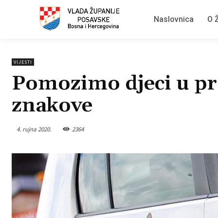
Naslovnica
O Ž
VIJESTI
Pomozimo djeci u pr
znakove
4. rujna 2020.
2364