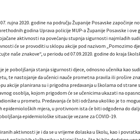
 07. rujna 2020. godine na području Županije Posavske započinje no
 prethodnih godina Uprava policije MUP-a Županije Posavske i ove 
pojačane aktivnosti na povećanju stupnja sigurnosti najmlađih sudi
vnosti će se provoditi u sklopu akcije pod nazivom „Pomozimo dje
jte naše znakove“, u periodu od 07.09.2020. godine do kraja škols
cije je poboljšanja stanja sigurnosti djece, odnosno učenika kao sud
u, te nastojanje da učenici nauče prometna pravila ili prošire zna
opu akcije planirana su i prigodna predavanja u školama od strane 
stavnog osoblja, kojom prigodom će se učenicima ukazati na opasnos
udionike u prometu. Predavanja će biti održana ukoliko je to mogu
ih epidemioloških mjera, u protivnom ista će biti odgođena do dalj
boljšanja epidemiološke situacije vezane za COVID-19.
ranih aktivnosti je i da se u vrijeme dolaska u školu, kao i povratka
st policijskih službenika u blizini škola, što bi bilo dodatno upo