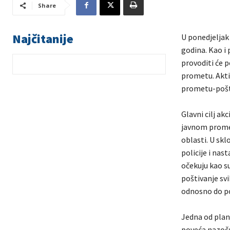
Share
Najčitanije
U ponedjeljak
godina. Kao i
provoditi će 
prometu. Akti
prometu-poštu
Glavni cilj ak
javnom promet
oblasti. U skl
policije i na
očekuju kao s
poštivanje sv
odnosno do po
Jedna od plani
poveća nazočno