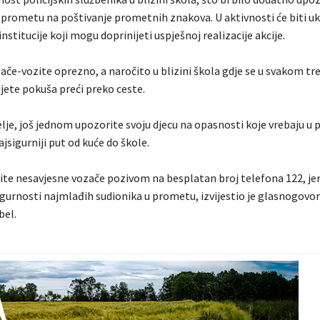
 prometu na poštivanje prometnih znakova. U aktivnosti će biti ukl
institucije koji mogu doprinijeti uspješnoj realizacije akcije.
če-vozite oprezno, a naročito u blizini škola gdje se u svakom t
ijete pokuša preći preko ceste.
lje, još jednom upozorite svoju djecu na opasnosti koje vrebaju u 
jsigurniji put od kuće do škole.
ite nesavjesne vozače pozivom na besplatan broj telefona 122, jer
igurnosti najmlađih sudionika u prometu, izvijestio je glasnogovo
bel.