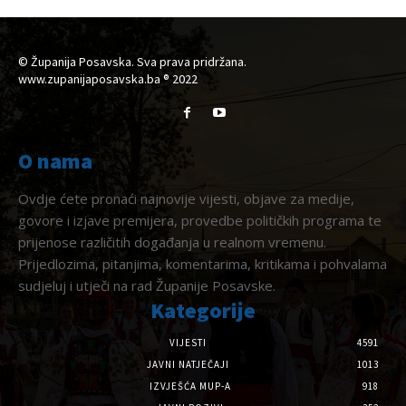
© Županija Posavska. Sva prava pridržana.
www.zupanijaposavska.ba ® 2022
O nama
Ovdje ćete pronaći najnovije vijesti, objave za medije,
govore i izjave premijera, provedbe političkih programa te
prijenose različitih događanja u realnom vremenu.
Prijedlozima, pitanjima, komentarima, kritikama i pohvalama
sudjeluj i utječi na rad Županije Posavske.
Kategorije
VIJESTI
4591
JAVNI NATJEČAJI
1013
IZVJEŠĆA MUP-A
918