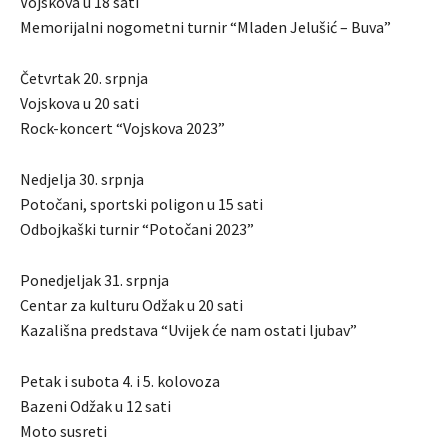
Vojskova u 18 sati
Memorijalni nogometni turnir “Mladen Jelušić – Buva”
Četvrtak 20. srpnja
Vojskova u 20 sati
Rock-koncert “Vojskova 2023”
Nedjelja 30. srpnja
Potočani, sportski poligon u 15 sati
Odbojkaški turnir “Potočani 2023”
Ponedjeljak 31. srpnja
Centar za kulturu Odžak u 20 sati
Kazališna predstava “Uvijek će nam ostati ljubav”
Petak i subota 4. i 5. kolovoza
Bazeni Odžak u 12 sati
Moto susreti