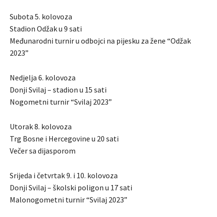
Subota 5. kolovoza
Stadion Odžak u 9 sati
Međunarodni turnir u odbojci na pijesku za žene “Odžak
2023”
Nedjelja 6. kolovoza
Donji Svilaj – stadion u 15 sati
Nogometni turnir “Svilaj 2023”
Utorak 8. kolovoza
Trg Bosne i Hercegovine u 20 sati
Večer sa dijasporom
Srijeda i četvrtak 9. i 10. kolovoza
Donji Svilaj – školski poligon u 17 sati
Malonogometni turnir “Svilaj 2023”