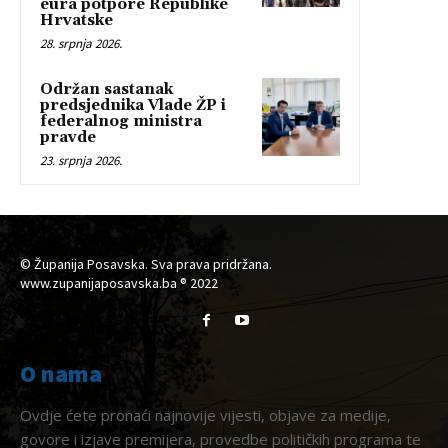
eura potpore Republike
Hrvatske
28. srpnja 2026.
Održan sastanak
predsjednika Vlade ŽP i
federalnog ministra
pravde
23. srpnja 2026.
© Županija Posavska. Sva prava pridržana.
www.zupanijaposavska.ba ® 2022
O nama
Ovdje ćete pronaći najnovije vijesti, objave za medije,
govore i izjave premijera, provedbe političkih programa te