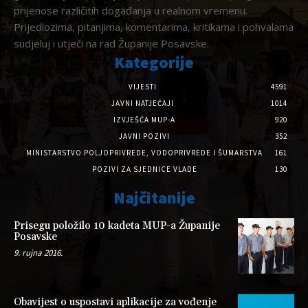
prijenose različitih događanja u realnom vremenu.
Prijedlozima, pitanjima, komentarima, kritikama i pohvalama
sudjeluj i utječi na rad Županije Posavske.
Kategorije
VIJESTI
4591
JAVNI NATJEČAJI
1014
IZVJEŠĆA MUP-A
920
JAVNI POZIVI
352
MINISTARSTVO POLJOPRIVREDE, VODOPRIVREDE I ŠUMARSTVA
161
POZIVI ZA SJEDNICE VLADE
130
Najčitanije
Prisegu položilo 10 kadeta MUP-a Županije
Posavske
9. rujna 2016.
Obavijest o uspostavi aplikacije za vođenje