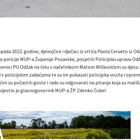
topada 2022. godine, djevojčice i dječaci iz vrtića Paola Cerueto iz Od
policije MUP-a Županije Posavske, posjetili Policijsku upravu Odž
užbenici PU Odžak na čelu s načelnikom Matom Miškovićem su djecu
i s policijskim zadaćama te su im pokazali policijska vozila i opre
ni su počastili goste i rado su odgovarali na pitanja koja su mališ
izvijestio je glasnogovornik MUP-a ŽP Zdenko Ćubel.