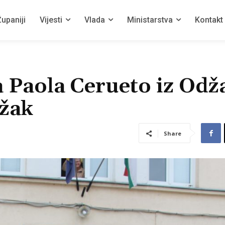
upaniji
Vijesti
Vlada
Ministarstva
Kontakt
ća Paola Cerueto iz Odž
džak
Share