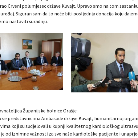
cirao Crveni polumjesec države Kuvajt. Upravo smo na tom sastanku
uređaj. Siguran sam da to neće biti posljednja donacija koju dajem
ćemo nastaviti suradnju.
avnateljica Županijske bolnice Orašje:
 se predstavnicima Ambasade države Kuvajt, humanitarnoj organiz
vima koji su sudjelovali u kupnji kvalitetnog kardiološkog ultrazv
 je od iznimne važnosti za sve naše kardiološke pacijente i unaprj