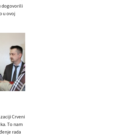
 dogovorili
o u ovoj
aciji Crveni
uka. To nam
eđenje rada