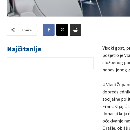
Share
Najčitanije
Visoki gost, 
posjetio je Vl
službenog poč
nabavljenog z
U Vladi Župan
dopredsjednik 
socijalne poli
Franc Kljajić.
donaciji koja 
očekivanje nas
Orašje, obišli