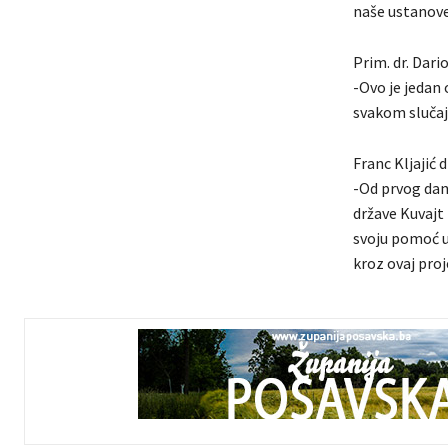
naše ustanove
Prim. dr. Dari
-Ovo je jedan 
svakom slučaj
Franc Kljajić 
-Od prvog dan
države Kuvajt 
svoju pomoć u
kroz ovaj proj