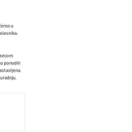
 ćemo u
olesnika.
jesecom
su ponudili
astavljena
suradnju.