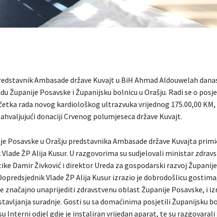
predstavnik Ambasade države Kuvajt u BiH Ahmad Aldouwelah danas 
adu Županije Posavske i Županijsku bolnicu u Orašju. Radi se o posje
etka rada novog kardiološkog ultrazvuka vrijednog 175.00,00 KM,
ahvaljujući donaciji Crvenog polumjeseca države Kuvajt.
ije Posavske u Orašju predstavnika Ambasade države Kuvajta primi
Vlade ŽP Alija Kusur. U razgovorima su sudjelovali ministar zdravst
tike Damir Živković i direktor Ureda za gospodarski razvoj Županij
 Dopredsjednik Vlade ŽP Alija Kusur izrazio je dobrodošlicu gostima
će značajno unaprijediti zdravstvenu oblast Županije Posavske, i iz
tavljanja suradnje. Gosti su sa domaćinima posjetili Županijsku b
 su Interni odjel gdje je instaliran vrijedan aparat, te su razgovaral