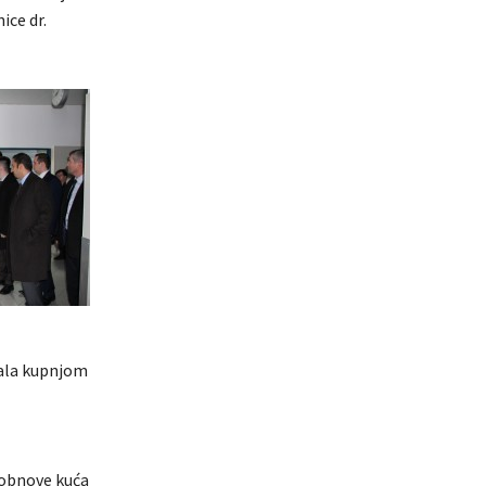
ice dr.
irala kupnjom
 obnove kuća