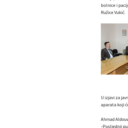
bolnice i paci
Ružice Vukić.
U izjavi za ja
aparata koji 
Ahmad Aldouwe
-Posljednji p