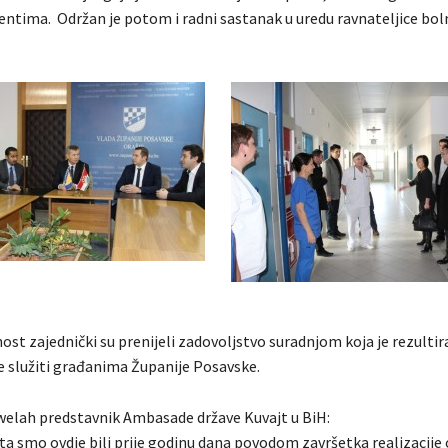
jentima. Održan je potom i radni sastanak u uredu ravnateljice boln
vnost zajednički su prenijeli zadovoljstvo suradnjom koja je rezult
će služiti građanima Županije Posavske.
lah predstavnik Ambasade države Kuvajt u BiH:
uta smo ovdje bili prije godinu dana povodom završetka realizacije