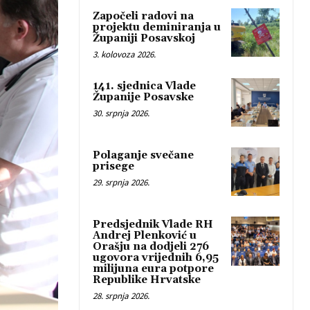
Započeli radovi na
projektu deminiranja u
Županiji Posavskoj
3. kolovoza 2026.
141. sjednica Vlade
Županije Posavske
30. srpnja 2026.
Polaganje svečane
prisege
29. srpnja 2026.
Predsjednik Vlade RH
Andrej Plenković u
Orašju na dodjeli 276
ugovora vrijednih 6,95
milijuna eura potpore
Republike Hrvatske
28. srpnja 2026.