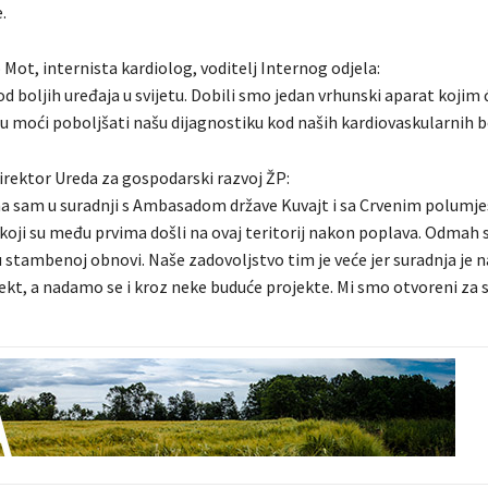
.
o Mot, internista kardiolog, voditelj Internog odjela:
od boljih uređaja u svijetu. Dobili smo jedan vrhunski aparat kojim
u moći poboljšati našu dijagnostiku kod naših kardiovaskularnih b
direktor Ureda za gospodarski razvoj ŽP:
a sam u suradnji s Ambasadom države Kuvajt i sa Crvenim polum
koji su među prvima došli na ovaj teritorij nakon poplava. Odmah 
 stambenoj obnovi. Naše zadovoljstvo tim je veće jer suradnja je n
ekt, a nadamo se i kroz neke buduće projekte. Mi smo otvoreni za 