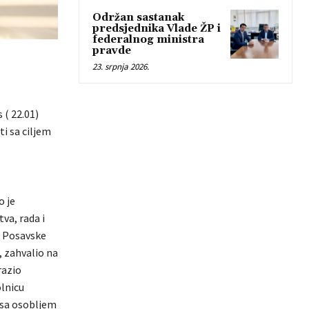
Održan sastanak
predsjednika Vlade ŽP i
federalnog ministra
pravde
23. srpnja 2026.
( 22.01)
ti sa ciljem
o je
va, rada i
e Posavske
, zahvalio na
razio
olnicu
i sa osobljem