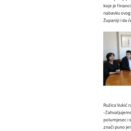
koje je finan
nabavku ovog 
Županiji i da 
Ružica Vukić r
-Zahvaljujemo
polumjesec i s
znači puno jer