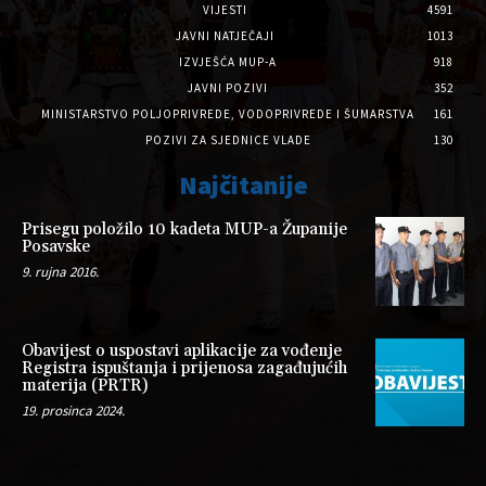
VIJESTI
4591
JAVNI NATJEČAJI
1013
IZVJEŠĆA MUP-A
918
JAVNI POZIVI
352
MINISTARSTVO POLJOPRIVREDE, VODOPRIVREDE I ŠUMARSTVA
161
POZIVI ZA SJEDNICE VLADE
130
Najčitanije
Prisegu položilo 10 kadeta MUP-a Županije
Posavske
9. rujna 2016.
Obavijest o uspostavi aplikacije za vođenje
Registra ispuštanja i prijenosa zagađujućih
materija (PRTR)
19. prosinca 2024.