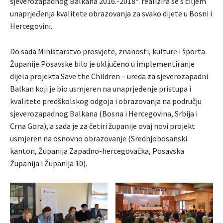
sjeverozapadnog Balkana 2016.-2018“. realizira se s ciljem
unaprjeđenja kvalitete obrazovanja za svako dijete u Bosni i
Hercegovini.
Do sada Ministarstvo prosvjete, znanosti, kulture i športa
Županije Posavske bilo je uključeno u implementiranje
dijela projekta Save the Children – ureda za sjeverozapadni
Balkan koji je bio usmjeren na unaprjeđenje pristupa i
kvalitete predškolskog odgoja i obrazovanja na području
sjeverozapadnog Balkana (Bosna i Hercegovina, Srbija i
Crna Gora), a sada je za četiri županije ovaj novi projekt
usmjeren na osnovno obrazovanje (Srednjobosanski
kanton, Županija Zapadno-hercegovačka, Posavska
Županija i Županija 10).