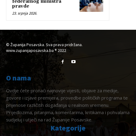
federalnog ministra
pravde
23. srpnja 2026.
© Županija Posavska. Sva prava pridržana.
www.zupanijaposavska.ba ® 2022
O nama
Ovdje ćete pronaći najnovije vijesti, objave za medije,
govore i izjave premijera, provedbe političkih programa te
prijenose različitih događanja u realnom vremenu.
Prijedlozima, pitanjima, komentarima, kritikama i pohvalama
sudjeluj i utječi na rad Županije Posavske.
Kategorije