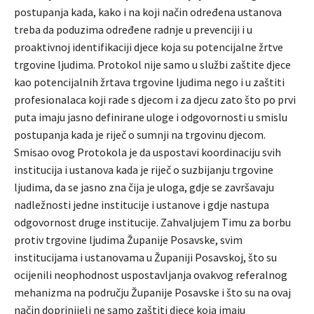
postupanja kada, kako i na koji način određena ustanova
treba da poduzima određene radnje u prevenciji i u
proaktivnoj identifikaciji djece koja su potencijalne žrtve
trgovine ljudima. Protokol nije samo u službi zaštite djece
kao potencijalnih žrtava trgovine ljudima nego i u zaštiti
profesionalaca koji rade s djecom i za djecu zato što po prvi
puta imaju jasno definirane uloge i odgovornosti u smislu
postupanja kada je riječ o sumnji na trgovinu djecom.
Smisao ovog Protokola je da uspostavi koordinaciju svih
institucija i ustanova kada je riječ o suzbijanju trgovine
ljudima, da se jasno zna čija je uloga, gdje se završavaju
nadležnosti jedne institucije i ustanove i gdje nastupa
odgovornost druge institucije. Zahvaljujem Timu za borbu
protiv trgovine ljudima Županije Posavske, svim
institucijama i ustanovama u Županiji Posavskoj, što su
ocijenili neophodnost uspostavljanja ovakvog referalnog
mehanizma na području Županije Posavske i što su na ovaj
način doprinijeli ne samo zaštiti djece koja imaju