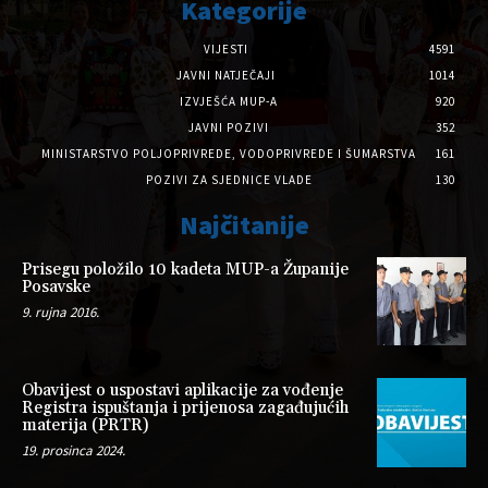
Kategorije
VIJESTI
4591
JAVNI NATJEČAJI
1014
IZVJEŠĆA MUP-A
920
JAVNI POZIVI
352
MINISTARSTVO POLJOPRIVREDE, VODOPRIVREDE I ŠUMARSTVA
161
POZIVI ZA SJEDNICE VLADE
130
Najčitanije
Prisegu položilo 10 kadeta MUP-a Županije
Posavske
9. rujna 2016.
Obavijest o uspostavi aplikacije za vođenje
Registra ispuštanja i prijenosa zagađujućih
materija (PRTR)
19. prosinca 2024.