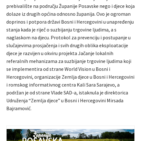
prebivalište na području Županije Posavske nego i djece koja
dolaze iz drugih općina odnosno županija. Ovo je ogroman
doprinos i potpora državi Bosni i Hercegovini u unapređenju
stanja kada je riječ o suzbijanju trgovine ljudima, a s
naglaskom na djecu. Protokol za prevenciju i postupanje u
slučajevima prosjačenja i svih drugih oblika eksploatacije
djece je razvijen u okviru projekta Jačanje lokalnih
referalnih mehanizama za suzbijanje trgovine ljudima koji
se implementira od strane World Vision u Bosni i
Hercegovini, organizacije Zemlja djece u Bosni i Hercegovini
i romskog informativnog centra Kali Sara Sarajevo, a
podržan je od strane Vlade SAD-a, istaknula je direktorica
Udruženja “Zemlja djece” u Bosni i Hercegovini Mirsada
Bajramović.