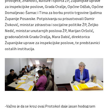
prosvjete, znanosti, kulture i sporta ŽP, Županijske uprave
za inspekcijske poslove, Grada Orašje, Općine Odžak, Općine
Domaljevac-Šamac i Tima za borbu protiv trgovine ljudima
Županije Posavske. Potpisivanju su prisustvovali Damir
Živković, ministar zdravstva i socijalne politike ŽP, Željko
Nedić, ministar unutarnjih poslova ŽP, Marijan Oršolić,
gradonačelnik Grada Orašja, Mara Dabić, direktorica
Županijske uprave za inspekcijske poslove, te predstavnici
ostalih institucija.
-Važno je da se kroz ovaj Protokol daje jasan hodogram