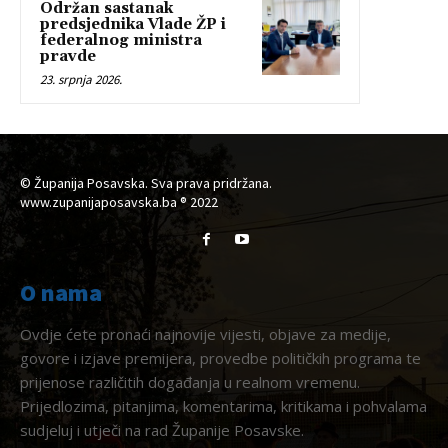
Održan sastanak
predsjednika Vlade ŽP i
federalnog ministra
pravde
23. srpnja 2026.
© Županija Posavska. Sva prava pridržana.
www.zupanijaposavska.ba ® 2022
O nama
Ovdje ćete pronaći najnovije vijesti, objave za medije,
govore i izjave premijera, provedbe političkih programa te
prijenose različitih događanja u realnom vremenu.
Prijedlozima, pitanjima, komentarima, kritikama i pohvalama
sudjeluj i utječi na rad Županije Posavske.