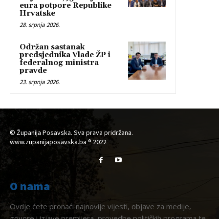
eura potpore Republike
Hrvatske
28. srpnja 2026.
Održan sastanak
predsjednika Vlade ŽP i
federalnog ministra
pravde
23. srpnja 2026.
© Županija Posavska. Sva prava pridržana.
www.zupanijaposavska.ba ® 2022
O nama
Ovdje ćete pronaći najnovije vijesti, objave za medije,
govore i izjave premijera, provedbe političkih programa te