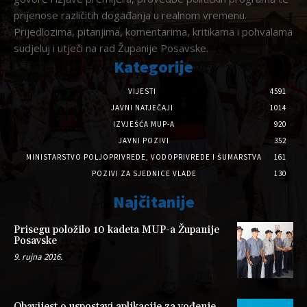
prijenose različitih događanja u realnom vremenu.
Prijedlozima, pitanjima, komentarima, kritikama i pohvalama
sudjeluj i utječi na rad Županije Posavske.
Kategorije
VIJESTI
4591
JAVNI NATJEČAJI
1014
IZVJEŠĆA MUP-A
920
JAVNI POZIVI
352
MINISTARSTVO POLJOPRIVREDE, VODOPRIVREDE I ŠUMARSTVA
161
POZIVI ZA SJEDNICE VLADE
130
Najčitanije
Prisegu položilo 10 kadeta MUP-a Županije
Posavske
9. rujna 2016.
Obavijest o uspostavi aplikacije za vođenje