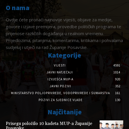
O nama
Ovdje ćete pronaći najnovije vijesti, objave za medije,
govore i izjave premijera, provedbe političkih programa te
prijenose različitih događanja u realnom vremenu.
Prijedlozima, pitanjima, komentarima, kritikama i pohvalama
sudjeluj i utječi na rad Županije Posavske.
Kategorije
VIJESTI
4591
JAVNI NATJEČAJI
1014
IZVJEŠĆA MUP-A
920
JAVNI POZIVI
352
MINISTARSTVO POLJOPRIVREDE, VODOPRIVREDE I ŠUMARSTVA
161
POZIVI ZA SJEDNICE VLADE
130
Najčitanije
Prisegu položilo 10 kadeta MUP-a Županije
Posavske