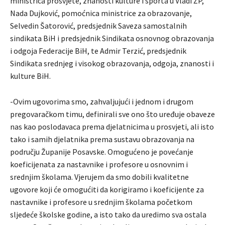
ministrica prosvjete, znanosti kulture i sporta u Vladi ŽP,
Nada Dujković, pomoćnica ministrice za obrazovanje,
Selvedin Šatorović, predsjednik Saveza samostalnih
sindikata BiH i predsjednik Sindikata osnovnog obrazovanja
i odgoja Federacije BiH, te Admir Terzić, predsjednik
Sindikata srednjeg i visokog obrazovanja, odgoja, znanosti i
kulture BiH.
-Ovim ugovorima smo, zahvaljujući i jednom i drugom
pregovaračkom timu, definirali sve ono što uređuje obaveze
nas kao poslodavaca prema djelatnicima u prosvjeti, ali isto
tako i samih djelatnika prema sustavu obrazovanja na
području Županije Posavske. Omogućeno je povećanje
koeficijenata za nastavnike i profesore u osnovnim i
srednjim školama. Vjerujem da smo dobili kvalitetne
ugovore koji će omogućiti da korigiramo i koeficijente za
nastavnike i profesore u srednjim školama početkom
sljedeće školske godine, a isto tako da uredimo sva ostala