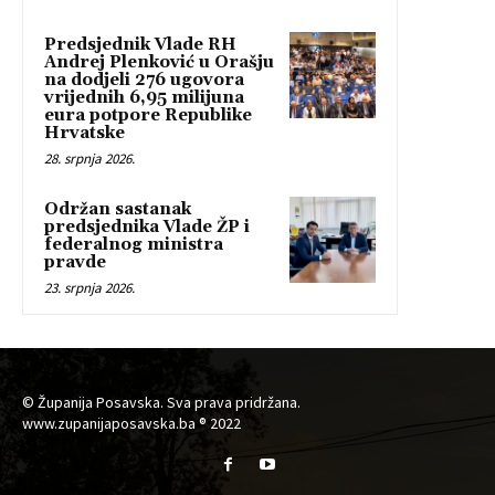
Predsjednik Vlade RH
Andrej Plenković u Orašju
na dodjeli 276 ugovora
vrijednih 6,95 milijuna
eura potpore Republike
Hrvatske
28. srpnja 2026.
Održan sastanak
predsjednika Vlade ŽP i
federalnog ministra
pravde
23. srpnja 2026.
© Županija Posavska. Sva prava pridržana.
www.zupanijaposavska.ba ® 2022