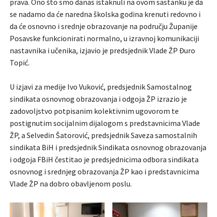
prava. Ono što smo danas istaknuli na ovom sastanku je da
se nadamo da će naredna školska godina krenuti redovno i
da će osnovno i srednje obrazovanje na području Županije
Posavske funkcionirati normalno, u izravnoj komunikaciji
nastavnika i učenika, izjavio je predsjednik Vlade ŽP Đuro
Topić.
U izjavi za medije Ivo Vuković, predsjednik Samostalnog
sindikata osnovnog obrazovanja i odgoja ŽP izrazio je
zadovoljstvo potpisanim kolektivnim ugovorom te
postignutim socijalnim dijalogom s predstavnicima Vlade
ŽP, a Selvedin Šatorović, predsjednik Saveza samostalnih
sindikata BiH i predsjednik Sindikata osnovnog obrazovanja
i odgoja FBiH čestitao je predsjednicima odbora sindikata
osnovnog i srednjeg obrazovanja ŽP kao i predstavnicima
Vlade ŽP na dobro obavljenom poslu.