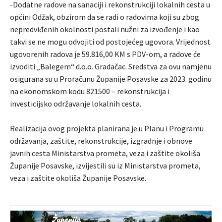
-Dodatne radove na sanaciji i rekonstrukciji lokalnih cesta u
općini Odžak, obzirom da se radi o radovima koji su zbog
nepredviđenih okolnosti postali nužni za izvođenje i kao
takvi se ne mogu odvojiti od postojećeg ugovora. Vrijednost
ugovorenih radova je 59.816,00 KM s PDV-om, a radove će
izvoditi „Balegem“ d.o.o. Gradačac. Sredstva za ovu namjenu
osigurana su u Proračunu Županije Posavske za 2023. godinu
na ekonomskom kodu 821500 – rekonstrukcija i
investicijsko održavanje lokalnih cesta.
Realizacija ovog projekta planirana je u Planu i Programu
održavanja, zaštite, rekonstrukcije, izgradnje i obnove
javnih cesta Ministarstva prometa, veza i zaštite okoliša
Županije Posavske, izvijestili su iz Ministarstva prometa,
veza i zaštite okoliša Županije Posavske.