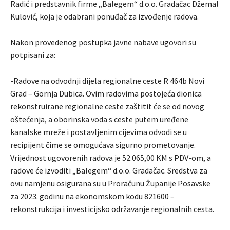
Radić i predstavnik firme „Balegem“ d.o.o. Gradačac Džemal
Kulović, koja je odabrani ponuđač za izvođenje radova.
Nakon provedenog postupka javne nabave ugovori su
potpisani za:
-Radove na odvodnji dijela regionalne ceste R 464b Novi
Grad – Gornja Dubica. Ovim radovima postojeća dionica
rekonstruirane regionalne ceste zaštitit će se od novog
oštećenja, a oborinska voda s ceste putem uređene
kanalske mreže i postavljenim cijevima odvodi se u
recipijent čime se omogućava sigurno prometovanje.
Vrijednost ugovorenih radova je 52.065,00 KM s PDV-om, a
radove će izvoditi „Balegem“ d.o.o. Gradačac. Sredstva za
ovu namjenu osigurana su u Proračunu Županije Posavske
za 2023. godinu na ekonomskom kodu 821600 –
rekonstrukcija i investicijsko održavanje regionalnih cesta.