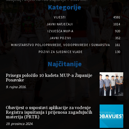
Kategorije
VIJESTI
4591
JAVNI NATJEČAJI
1014
IZVJEŠĆA MUP-A
920
JAVNI POZIVI
352
MINISTARSTVO POLJOPRIVREDE, VODOPRIVREDE I ŠUMARSTVA
161
POZIVI ZA SJEDNICE VLADE
130
Najčitanije
Prisegu položilo 10 kadeta MUP-a Županije
Posavske
9. rujna 2016.
Obavijest o uspostavi aplikacije za vođenje
Registra ispuštanja i prijenosa zagađujućih
materija (PRTR)
19. prosinca 2024.