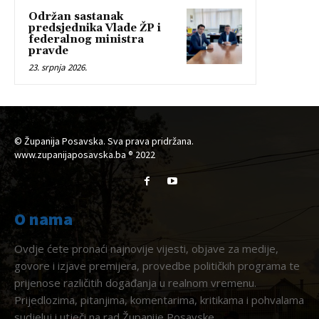
Održan sastanak
predsjednika Vlade ŽP i
federalnog ministra
pravde
23. srpnja 2026.
© Županija Posavska. Sva prava pridržana.
www.zupanijaposavska.ba ® 2022
O nama
Ovdje ćete pronaći najnovije vijesti, objave za medije,
govore i izjave premijera, provedbe političkih programa te
prijenose različitih događanja u realnom vremenu.
Prijedlozima, pitanjima, komentarima, kritikama i pohvalama
sudjeluj i utječi na rad Županije Posavske.