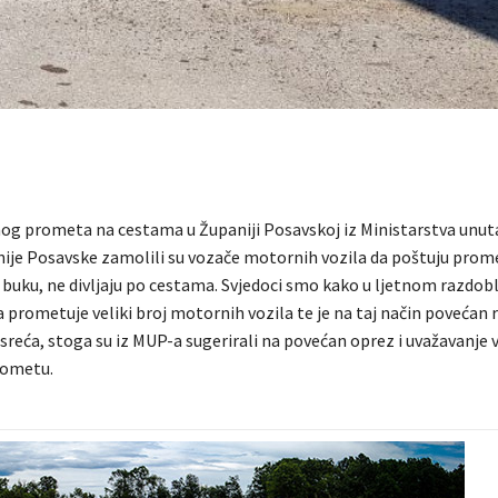
g prometa na cestama u Županiji Posavskoj iz Ministarstva unut
ije Posavske zamolili su vozače motornih vozila da poštuju prome
 buku, ne divljaju po cestama. Svjedoci smo kako u ljetnom razdobl
prometuje veliki broj motornih vozila te je na taj način povećan r
reća, stoga su iz MUP-a sugerirali na povećan oprez i uvažavanje 
rometu.