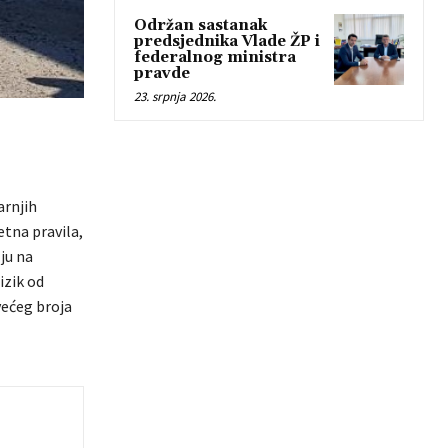
Održan sastanak
predsjednika Vlade ŽP i
federalnog ministra
pravde
23. srpnja 2026.
arnjih
tna pravila,
ju na
izik od
većeg broja