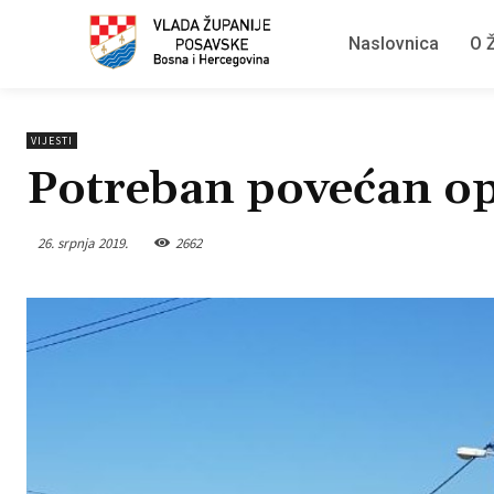
Naslovnica
O Ž
VIJESTI
Potreban povećan o
26. srpnja 2019.
2662