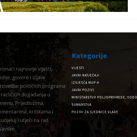
Kategorije
onaći najnovije vijesti,
VIJESTI
JAVNI NATJEČAJI
dije, govore i izjave
IZVJEŠĆA MUP-A
provedbe političkih programa
JAVNI POZIVI
 različitih događanja u
MINISTARSTVO POLJOPRIVREDE, VODO
menu. Prijedlozima,
ŠUMARSTVA
omentarima, kritikama i
POZIVI ZA SJEDNICE VLADE
djeluj i utječi na rad
savske.