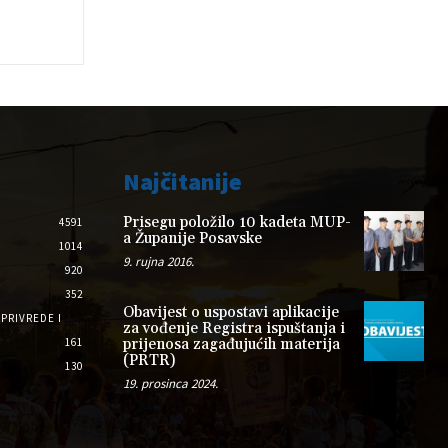
Najčitanije
Prisegu položilo 10 kadeta MUP-
4591
a Županije Posavske
1014
9. rujna 2016.
920
352
Obavijest o uspostavi aplikacije
PRIVREDE I
za vođenje Registra ispuštanja i
161
prijenosa zagađujućih materija
(PRTR)
130
19. prosinca 2024.