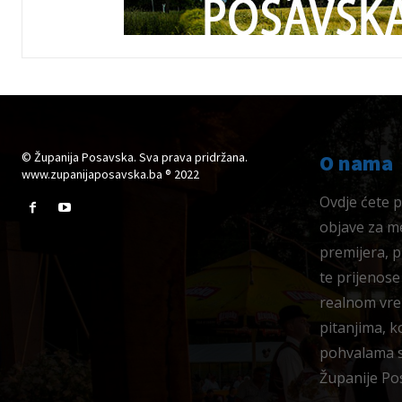
© Županija Posavska. Sva prava pridržana.
O nama
www.zupanijaposavska.ba ® 2022
Ovdje ćete pr
objave za me
premijera, 
te prijenose
realnom vre
pitanjima, k
pohvalama su
Županije Po