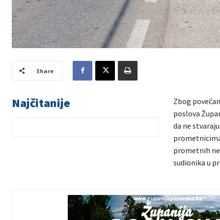
Share
Najčitanije
Zbog povećano
poslova Župan
da ne stvaraju
prometnicima 
prometnih nes
sudionika u p