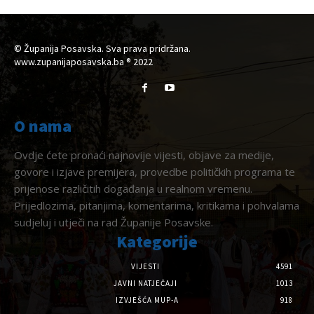
© Županija Posavska. Sva prava pridržana.
www.zupanijaposavska.ba ® 2022
O nama
Ovdje ćete pronaći najnovije vijesti, objave za medije,
govore i izjave premijera, provedbe političkih programa te
prijenose različitih događanja u realnom vremenu.
Prijedlozima, pitanjima, komentarima, kritikama i pohvalama
sudjeluj i utječi na rad Županije Posavske.
Kategorije
VIJESTI
4591
JAVNI NATJEČAJI
1013
IZVJEŠĆA MUP-A
918