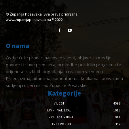
© Županija Posavska. Sva prava pridržana.
www.zupanijaposavska.ba ® 2022
O nama
Ovdje ćete pronaći najnovije vijesti, objave za medije,
govore i izjave premijera, provedbe političkih programa te
prijenose različitih događanja u realnom vremenu.
Prijedlozima, pitanjima, komentarima, kritikama i pohvalama
sudjeluj i utječi na rad Županije Posavske.
Kategorije
VIJESTI
4591
JAVNI NATJEČAJI
1013
IZVJEŠĆA MUP-A
918
JAVNI POZIVI
352