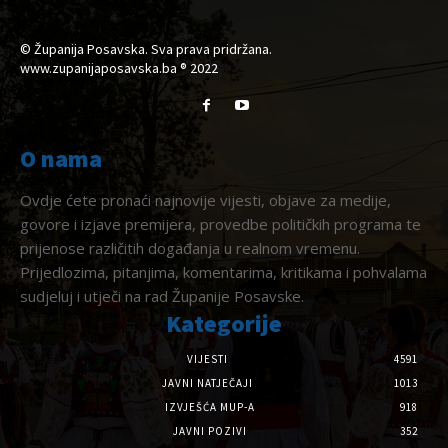
© Županija Posavska. Sva prava pridržana.
www.zupanijaposavska.ba ® 2022
O nama
Ovdje ćete pronaći najnovije vijesti, objave za medije,
govore i izjave premijera, provedbe političkih programa te
prijenose različitih događanja u realnom vremenu.
Prijedlozima, pitanjima, komentarima, kritikama i pohvalama
sudjeluj i utječi na rad Županije Posavske.
Kategorije
VIJESTI
4591
JAVNI NATJEČAJI
1013
IZVJEŠĆA MUP-A
918
JAVNI POZIVI
352