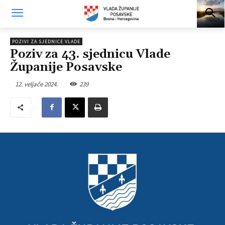
POZIVI ZA SJEDNICE VLADE
Poziv za 43. sjednicu Vlade
Županije Posavske
12. veljače 2024.
239