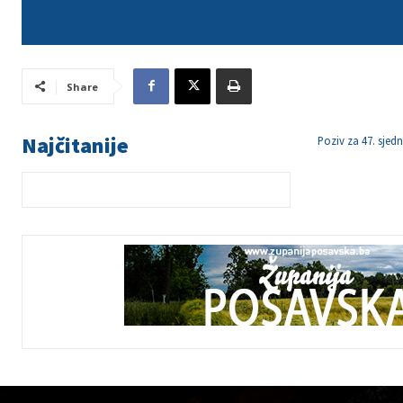
Share
Najčitanije
Poziv za 47. sjed